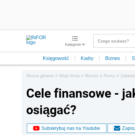
Kategorie
Księgowość
Kadry
Biznes
S
»
»
»
»
Strona główna
Moja firma
Biznes
Firma
Zakład
Cele finansowe - ja
osiągać?
Subskrybuj nas na Youtube
Zapisz