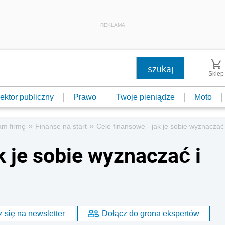
REKLAMA
Sklep
ektor publiczny
Prawo
Twoje pieniądze
Moto
»
»
am firmę
Finanse na start
Cele finansowe - jak je sobie wyznaczać
k je sobie wyznaczać i
 się na newsletter
Dołącz do grona ekspertów