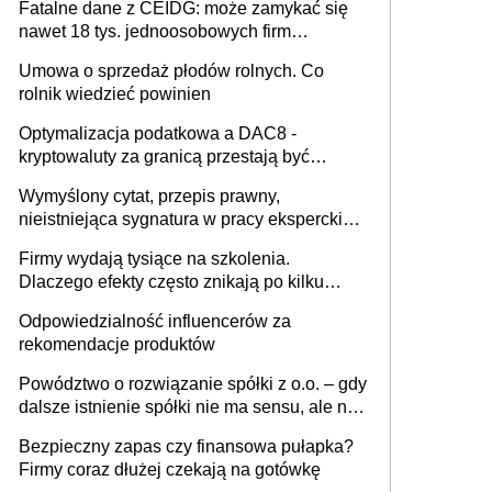
Fatalne dane z CEIDG: może zamykać się
nawet 18 tys. jednoosobowych firm
miesięcznie
Umowa o sprzedaż płodów rolnych. Co
rolnik wiedzieć powinien
Optymalizacja podatkowa a DAC8 -
kryptowaluty za granicą przestają być
niewidoczne. I co dalej?
Wymyślony cytat, przepis prawny,
nieistniejąca sygnatura w pracy eksperckiej -
sam zakup ChatGPT to nie wdrożenie AI w
Firmy wydają tysiące na szkolenia.
firmie
Dlaczego efekty często znikają po kilku
tygodniach?
Odpowiedzialność influencerów za
rekomendacje produktów
Powództwo o rozwiązanie spółki z o.o. – gdy
dalsze istnienie spółki nie ma sensu, ale nie
wszyscy wspólnicy są tego zdania
Bezpieczny zapas czy finansowa pułapka?
Firmy coraz dłużej czekają na gotówkę