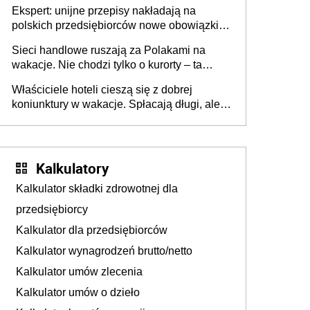
Ekspert: unijne przepisy nakładają na
polskich przedsiębiorców nowe obowiązki w
zakresie opakowań
Sieci handlowe ruszają za Polakami na
wakacje. Nie chodzi tylko o kurorty – ta
walka o portfele klientów dzieje się także
Właściciele hoteli cieszą się z dobrej
tam, gdzie wielu spędzi urlop po cichu
koniunktury w wakacje. Spłacają długi, ale
już martwią się, co będzie jesienią
Kalkulatory
Kalkulator składki zdrowotnej dla
przedsiębiorcy
Kalkulator dla przedsiębiorców
Kalkulator wynagrodzeń brutto/netto
Kalkulator umów zlecenia
Kalkulator umów o dzieło