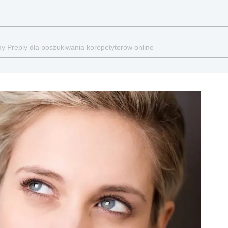
rmy Preply dla poszukiwania korepetytorów online