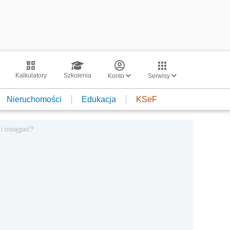
Kalkulatory
Szkolenia
Konto
Serwisy
Nieruchomości
Edukacja
KSeF
 i osiągać?