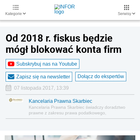
Kategorie
Serwisy
Od 2018 r. fiskus będzie
mógł blokować konta firm
Subskrybuj nas na Youtube
Dołącz do ekspertów
Zapisz się na newsletter
07 listopada 2017, 13:39
Kancelaria Prawna Skarbiec
Kancelaria Prawna Skarbiec świadczy doradztwo
prawne z zakresu prawa podatkowego,
gospodarczego, cywilnego i karnego.