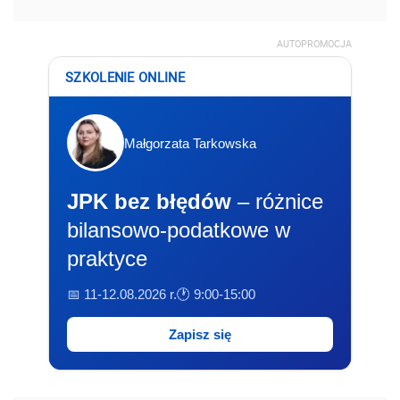
AUTOPROMOCJA
SZKOLENIE ONLINE
Małgorzata Tarkowska
JPK bez błędów
– różnice
bilansowo-podatkowe w
praktyce
📅 11-12.08.2026 r.
🕐 9:00-15:00
Zapisz się