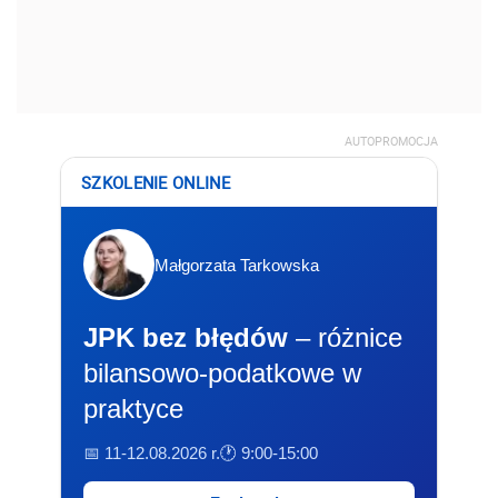
AUTOPROMOCJA
SZKOLENIE ONLINE
Małgorzata Tarkowska
JPK bez błędów
– różnice
bilansowo-podatkowe w
praktyce
📅 11-12.08.2026 r.
🕐 9:00-15:00