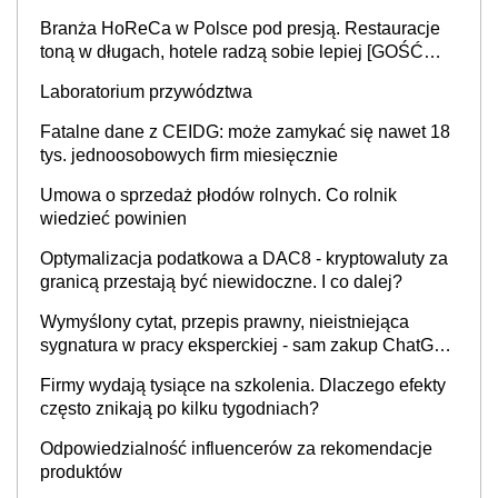
Branża HoReCa w Polsce pod presją. Restauracje
toną w długach, hotele radzą sobie lepiej [GOŚĆ
INFOR.PL]
Laboratorium przywództwa
Fatalne dane z CEIDG: może zamykać się nawet 18
tys. jednoosobowych firm miesięcznie
Umowa o sprzedaż płodów rolnych. Co rolnik
wiedzieć powinien
Optymalizacja podatkowa a DAC8 - kryptowaluty za
granicą przestają być niewidoczne. I co dalej?
Wymyślony cytat, przepis prawny, nieistniejąca
sygnatura w pracy eksperckiej - sam zakup ChatGPT
to nie wdrożenie AI w firmie
Firmy wydają tysiące na szkolenia. Dlaczego efekty
często znikają po kilku tygodniach?
Odpowiedzialność influencerów za rekomendacje
produktów