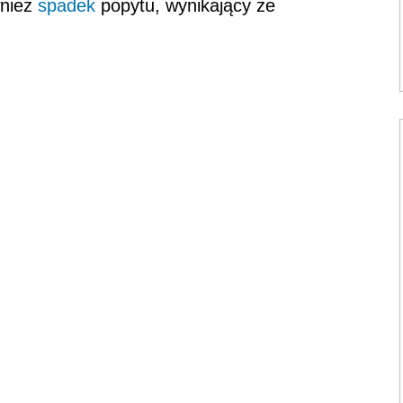
wnież
spadek
popytu, wynikający ze