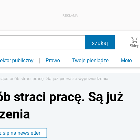
REKLAMA
Sklep
ektor publiczny
Prawo
Twoje pieniądze
Moto
iące osób straci pracę. Są już pierwsze wypowiedzenia
b straci pracę. Są już
zenia
 się na newsletter