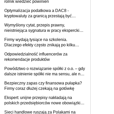
rolnik wiedzieć powinien
Optymalizacja podatkowa a DAC8 -
kryptowaluty za granicą przestają być
niewidoczne. I co dalej?
Wymyślony cytat, przepis prawny,
nieistniejąca sygnatura w pracy eksperckiej -
sam zakup ChatGPT to nie wdrożenie AI w
Firmy wydają tysiące na szkolenia.
firmie
Dlaczego efekty często znikają po kilku
tygodniach?
Odpowiedzialność influencerów za
rekomendacje produktów
Powództwo o rozwiązanie spółki z o.o. – gdy
dalsze istnienie spółki nie ma sensu, ale nie
wszyscy wspólnicy są tego zdania
Bezpieczny zapas czy finansowa pułapka?
Firmy coraz dłużej czekają na gotówkę
Ekspert: unijne przepisy nakładają na
polskich przedsiębiorców nowe obowiązki w
zakresie opakowań
Sieci handlowe ruszają za Polakami na