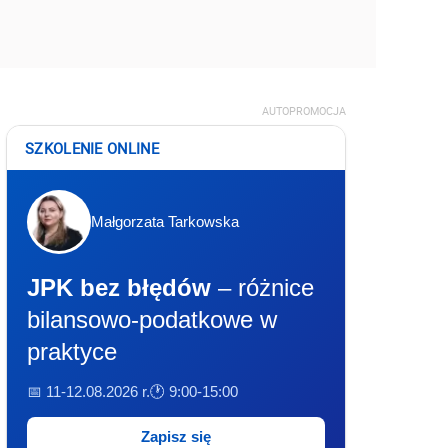
AUTOPROMOCJA
SZKOLENIE ONLINE
Małgorzata Tarkowska
JPK bez błędów
– różnice
bilansowo-podatkowe w
praktyce
📅 11-12.08.2026 r.
🕐 9:00-15:00
Zapisz się