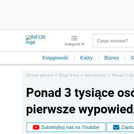
Kategorie
Księgowość
Kadry
Biznes
S
»
»
»
Strona główna
Moja firma
Aktualności
Ponad 3 tys
Ponad 3 tysiące osó
pierwsze wypowied
Subskrybuj nas na Youtube
Zapisz