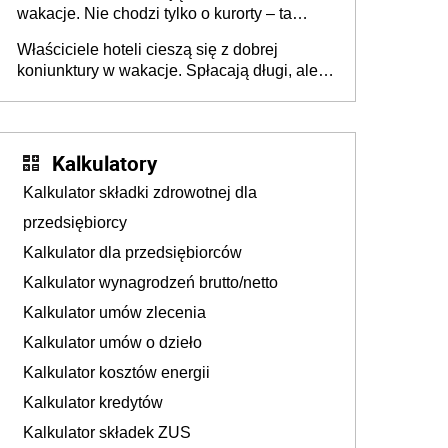
wakacje. Nie chodzi tylko o kurorty – ta
walka o portfele klientów dzieje się także
Właściciele hoteli cieszą się z dobrej
tam, gdzie wielu spędzi urlop po cichu
koniunktury w wakacje. Spłacają długi, ale
już martwią się, co będzie jesienią
Kalkulatory
Kalkulator składki zdrowotnej dla
przedsiębiorcy
Kalkulator dla przedsiębiorców
Kalkulator wynagrodzeń brutto/netto
Kalkulator umów zlecenia
Kalkulator umów o dzieło
Kalkulator kosztów energii
Kalkulator kredytów
Kalkulator składek ZUS