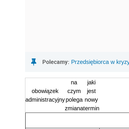
Polecamy:
Przedsiębiorca w kryz
na
jaki
obowiązek
czym
jest
administracyjny
polega
nowy
zmiana
termin