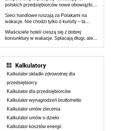
polskich przedsiębiorców nowe obowiązki w
zakresie opakowań
Sieci handlowe ruszają za Polakami na
wakacje. Nie chodzi tylko o kurorty – ta
walka o portfele klientów dzieje się także
Właściciele hoteli cieszą się z dobrej
tam, gdzie wielu spędzi urlop po cichu
koniunktury w wakacje. Spłacają długi, ale
już martwią się, co będzie jesienią
Kalkulatory
Kalkulator składki zdrowotnej dla
przedsiębiorcy
Kalkulator dla przedsiębiorców
Kalkulator wynagrodzeń brutto/netto
Kalkulator umów zlecenia
Kalkulator umów o dzieło
Kalkulator kosztów energii