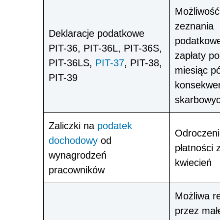
Możliwość
zeznania
Deklaracje podatkowe
podatkowe
PIT-36, PIT-36L, PIT-36S,
zapłaty p
PIT-36LS,
PIT-37
, PIT-38,
miesiąc pó
PIT-39
konsekwen
skarbowy
Zaliczki na
podatek
Odroczeni
dochodowy
od
płatności 
wynagrodzeń
kwiecień
pracowników
Możliwa r
przez mał