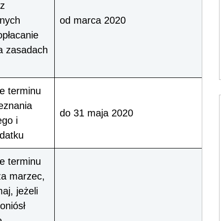
 z
onych
od marca 2020
 opłacanie
na zasadach
e terminu
zeznania
do 31 maja 2020
go i
odatku
e terminu
za marzec,
aj, jeżeli
oniósł
e