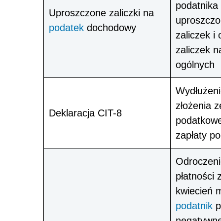
podatnika
Uproszczone zaliczki na
uproszcz
podatek
dochodowy
zaliczek i
zaliczek 
ogólnych
Wydłużeni
złożenia 
Deklaracja CIT-8
podatkowe
zapłaty p
Odroczeni
płatności 
kwiecień m
podatnik
p
negatywn