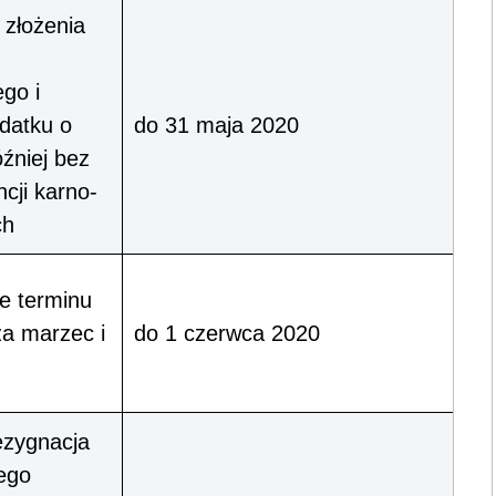
 złożenia
go i
odatku o
do 31 maja 2020
źniej bez
cji karno-
ch
e terminu
za marzec i
do 1 czerwca 2020
ezygnacja
ego