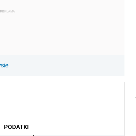
REKLAMA
ysie
PODATKI