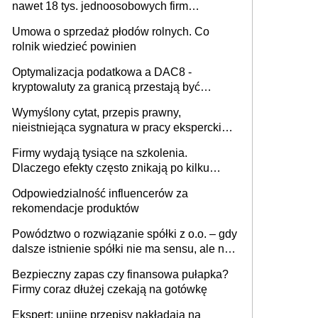
nawet 18 tys. jednoosobowych firm
miesięcznie
Umowa o sprzedaż płodów rolnych. Co
rolnik wiedzieć powinien
Optymalizacja podatkowa a DAC8 -
kryptowaluty za granicą przestają być
niewidoczne. I co dalej?
Wymyślony cytat, przepis prawny,
nieistniejąca sygnatura w pracy eksperckiej -
sam zakup ChatGPT to nie wdrożenie AI w
Firmy wydają tysiące na szkolenia.
firmie
Dlaczego efekty często znikają po kilku
tygodniach?
Odpowiedzialność influencerów za
rekomendacje produktów
Powództwo o rozwiązanie spółki z o.o. – gdy
dalsze istnienie spółki nie ma sensu, ale nie
wszyscy wspólnicy są tego zdania
Bezpieczny zapas czy finansowa pułapka?
Firmy coraz dłużej czekają na gotówkę
Ekspert: unijne przepisy nakładają na