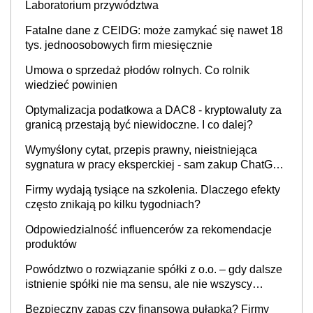
Laboratorium przywództwa
Fatalne dane z CEIDG: może zamykać się nawet 18
tys. jednoosobowych firm miesięcznie
Umowa o sprzedaż płodów rolnych. Co rolnik
wiedzieć powinien
Optymalizacja podatkowa a DAC8 - kryptowaluty za
granicą przestają być niewidoczne. I co dalej?
Wymyślony cytat, przepis prawny, nieistniejąca
sygnatura w pracy eksperckiej - sam zakup ChatGPT
to nie wdrożenie AI w firmie
Firmy wydają tysiące na szkolenia. Dlaczego efekty
często znikają po kilku tygodniach?
Odpowiedzialność influencerów za rekomendacje
produktów
Powództwo o rozwiązanie spółki z o.o. – gdy dalsze
istnienie spółki nie ma sensu, ale nie wszyscy
wspólnicy są tego zdania
Bezpieczny zapas czy finansowa pułapka? Firmy