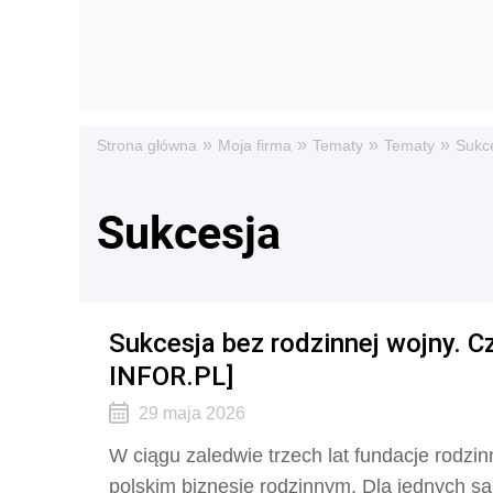
»
»
»
»
Strona główna
Moja firma
Tematy
Tematy
Sukc
Sukcesja
Sukcesja bez rodzinnej wojny. C
INFOR.PL]
29 maja 2026
W ciągu zaledwie trzech lat fundacje rodzi
polskim biznesie rodzinnym. Dla jednych s