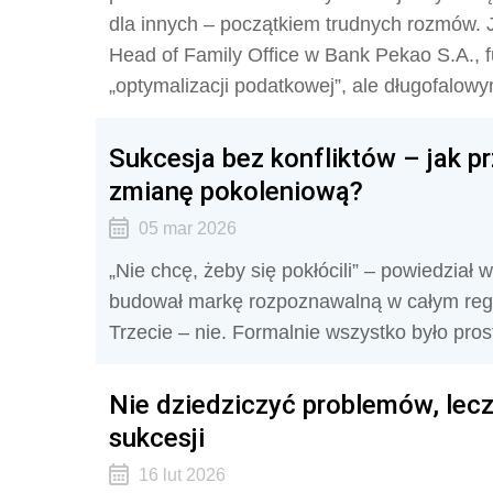
dla innych – początkiem trudnych rozmów. 
Head of Family Office w Bank Pekao S.A., f
„optymalizacji podatkowej”, ale długofalo
Sukcesja bez konfliktów – jak p
zmianę pokoleniową?
05 mar 2026
„Nie chcę, żeby się pokłócili” – powiedział w
budował markę rozpoznawalną w całym region
Trzecie – nie. Formalnie wszystko było pros
Nie dziedziczyć problemów, lecz
sukcesji
16 lut 2026