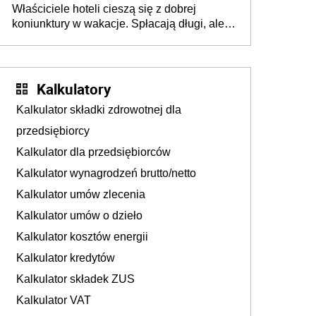
Właściciele hoteli cieszą się z dobrej
tam, gdzie wielu spędzi urlop po cichu
koniunktury w wakacje. Spłacają długi, ale
już martwią się, co będzie jesienią
Kalkulatory
Kalkulator składki zdrowotnej dla
przedsiębiorcy
Kalkulator dla przedsiębiorców
Kalkulator wynagrodzeń brutto/netto
Kalkulator umów zlecenia
Kalkulator umów o dzieło
Kalkulator kosztów energii
Kalkulator kredytów
Kalkulator składek ZUS
Kalkulator VAT