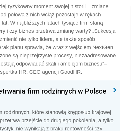
ziej ryzykowny moment swojej historii – zmianę
ad połowa z nich wciąż pozostaje w rękach
 lat. W najbliższych latach tysiące firm staną
ry i czy biznes przetrwa zmianę warty? „Sukcesja
mienić nie tylko lidera, ale także sposób
 Brak planu sprawia, że wraz z wejściem NextGen
szone są nieprzejrzyste procesy, niezaadresowane
rzestają odpowiadać skali i ambicjom biznesu”–
kspertka HR, CEO agencji GoodHR.
etrwania firm rodzinnych w Polsce
m rodzinnych, które stanowią kręgosłup krajowej
rzetrwa przejście do drugiego pokolenia, a tylko
tystyki nie wynikają z braku rentowności czy