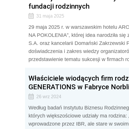
fundacji rodzinnych
31 maja 2025
29 maja 2025 r. w warszawskim hotelu A
NA POKOLENIA”, której idea narodziła się
S.A. oraz kancelarii Domański Zakrzewski P
doświadczenia i zakres wiedzy organizato
przedstawienie tematu sukcesji w firmach r
Właściciele wiodących firm rodz
GENERATIONS w Fabryce Norbli
26 wrz 2024
Według badań Instytutu Biznesu Rodzinnego
których większościowe udziały ma rodzina: 
wprowadzone przez IBR, ale stare w swoim z