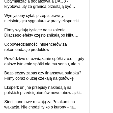
Optymalizacja podatkowa a DAC8 -
kryptowaluty za granicą przestają być
niewidoczne. I co dalej?
Wymyślony cytat, przepis prawny,
nieistniejąca sygnatura w pracy eksperckiej -
sam zakup ChatGPT to nie wdrożenie AI w
Firmy wydają tysiące na szkolenia.
firmie
Dlaczego efekty często znikają po kilku
tygodniach?
Odpowiedzialność influencerów za
rekomendacje produktów
Powództwo o rozwiązanie spółki z o.o. – gdy
dalsze istnienie spółki nie ma sensu, ale nie
wszyscy wspólnicy są tego zdania
Bezpieczny zapas czy finansowa pułapka?
Firmy coraz dłużej czekają na gotówkę
Ekspert: unijne przepisy nakładają na
polskich przedsiębiorców nowe obowiązki w
zakresie opakowań
Sieci handlowe ruszają za Polakami na
wakacje. Nie chodzi tylko o kurorty – ta
walka o portfele klientów dzieje się także