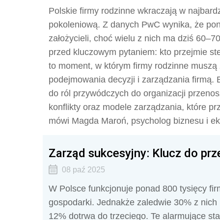
Polskie firmy rodzinne wkraczają w najbard
pokoleniową. Z danych PwC wynika, że pon
założycieli, choć wielu z nich ma dziś 60–70
przed kluczowym pytaniem: kto przejmie ste
to moment, w którym firmy rodzinne muszą z
podejmowania decyzji i zarządzania firmą.
do ról przywódczych do organizacji przeno
konflikty oraz modele zarządzania, które p
mówi Magda Maroń, psycholog biznesu i e
Zarząd sukcesyjny: Klucz do prz
08 paź 2025
W Polsce funkcjonuje ponad 800 tysięcy fir
gospodarki. Jednakże zaledwie 30% z nich p
12% dotrwa do trzeciego. Te alarmujące sta