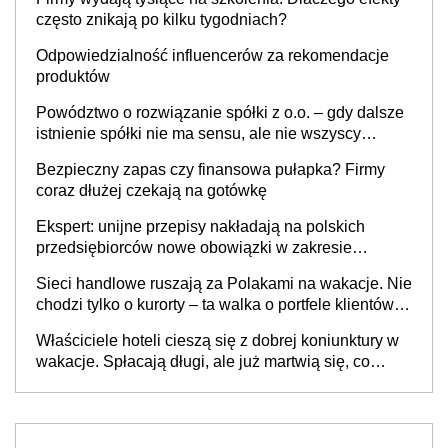
często znikają po kilku tygodniach?
Odpowiedzialność influencerów za rekomendacje
produktów
Powództwo o rozwiązanie spółki z o.o. – gdy dalsze
istnienie spółki nie ma sensu, ale nie wszyscy
wspólnicy są tego zdania
Bezpieczny zapas czy finansowa pułapka? Firmy
coraz dłużej czekają na gotówkę
Ekspert: unijne przepisy nakładają na polskich
przedsiębiorców nowe obowiązki w zakresie
opakowań
Sieci handlowe ruszają za Polakami na wakacje. Nie
chodzi tylko o kurorty – ta walka o portfele klientów
dzieje się także tam, gdzie wielu spędzi urlop po
Właściciele hoteli cieszą się z dobrej koniunktury w
cichu
wakacje. Spłacają długi, ale już martwią się, co
będzie jesienią