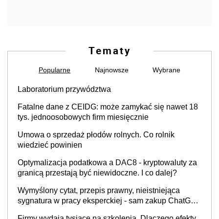
Tematy
Popularne
Najnowsze
Wybrane
Laboratorium przywództwa
Fatalne dane z CEIDG: może zamykać się nawet 18
tys. jednoosobowych firm miesięcznie
Umowa o sprzedaż płodów rolnych. Co rolnik
wiedzieć powinien
Optymalizacja podatkowa a DAC8 - kryptowaluty za
granicą przestają być niewidoczne. I co dalej?
Wymyślony cytat, przepis prawny, nieistniejąca
sygnatura w pracy eksperckiej - sam zakup ChatGPT
to nie wdrożenie AI w firmie
Firmy wydają tysiące na szkolenia. Dlaczego efekty