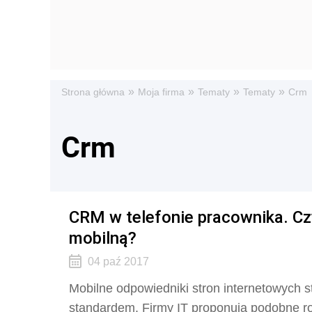
»
»
»
»
Strona główna
Moja firma
Tematy
Tematy
Crm
Crm
CRM w telefonie pracownika. Cz
mobilną?
04 paź 2017
Mobilne odpowiedniki stron internetowych s
standardem. Firmy IT proponują podobne r