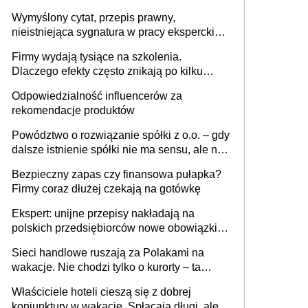
niewidoczne. I co dalej?
Wymyślony cytat, przepis prawny,
nieistniejąca sygnatura w pracy eksperckiej -
sam zakup ChatGPT to nie wdrożenie AI w
Firmy wydają tysiące na szkolenia.
firmie
Dlaczego efekty często znikają po kilku
tygodniach?
Odpowiedzialność influencerów za
rekomendacje produktów
Powództwo o rozwiązanie spółki z o.o. – gdy
dalsze istnienie spółki nie ma sensu, ale nie
wszyscy wspólnicy są tego zdania
Bezpieczny zapas czy finansowa pułapka?
Firmy coraz dłużej czekają na gotówkę
Ekspert: unijne przepisy nakładają na
polskich przedsiębiorców nowe obowiązki w
zakresie opakowań
Sieci handlowe ruszają za Polakami na
wakacje. Nie chodzi tylko o kurorty – ta
walka o portfele klientów dzieje się także
Właściciele hoteli cieszą się z dobrej
tam, gdzie wielu spędzi urlop po cichu
koniunktury w wakacje. Spłacają długi, ale