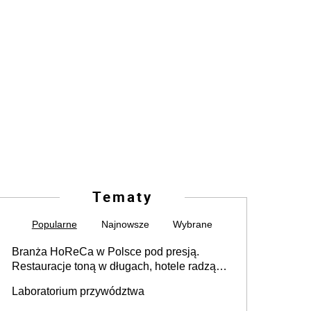
Tematy
Popularne
Najnowsze
Wybrane
Branża HoReCa w Polsce pod presją.
Restauracje toną w długach, hotele radzą
sobie lepiej [GOŚĆ INFOR.PL]
Laboratorium przywództwa