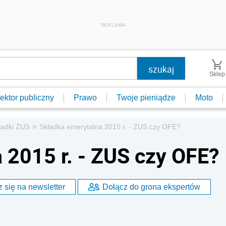
REKLAMA
Sklep
ektor publiczny
Prawo
Twoje pieniądze
Moto
»
ładki ZUS
Składka emerytalna 2015 r. - ZUS czy OFE?
 2015 r. - ZUS czy OFE?
 się na newsletter
Dołącz do grona ekspertów