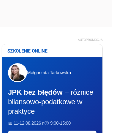
AUTOPROMOCJA
SZKOLENIE ONLINE
Małgorzata Tarkowska
JPK bez błędów
– różnice
bilansowo-podatkowe w
praktyce
📅 11-12.08.2026 r.
🕐 9:00-15:00