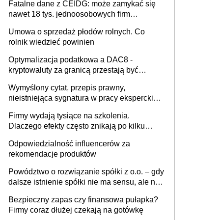
Fatalne dane z CEIDG: może zamykać się
nawet 18 tys. jednoosobowych firm
miesięcznie
Umowa o sprzedaż płodów rolnych. Co
rolnik wiedzieć powinien
Optymalizacja podatkowa a DAC8 -
kryptowaluty za granicą przestają być
niewidoczne. I co dalej?
Wymyślony cytat, przepis prawny,
nieistniejąca sygnatura w pracy eksperckiej -
sam zakup ChatGPT to nie wdrożenie AI w
Firmy wydają tysiące na szkolenia.
firmie
Dlaczego efekty często znikają po kilku
tygodniach?
Odpowiedzialność influencerów za
rekomendacje produktów
Powództwo o rozwiązanie spółki z o.o. – gdy
dalsze istnienie spółki nie ma sensu, ale nie
wszyscy wspólnicy są tego zdania
Bezpieczny zapas czy finansowa pułapka?
Firmy coraz dłużej czekają na gotówkę