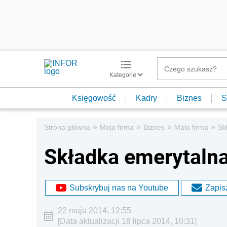
Kategorie
Księgowość
Kadry
Biznes
S
»
»
»
»
Strona główna
Moja firma
Biznes
Mała firma
Sk
Składka emerytalna
Subskrybuj nas na Youtube
Zapisz
22 maja 2014, 12:55
[Data aktualizacji 18 lipca 2014, 10:31]