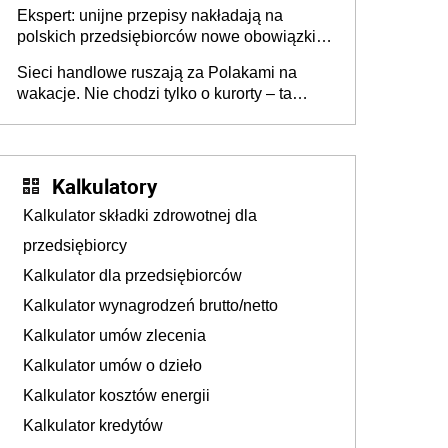
Ekspert: unijne przepisy nakładają na
polskich przedsiębiorców nowe obowiązki w
zakresie opakowań
Sieci handlowe ruszają za Polakami na
wakacje. Nie chodzi tylko o kurorty – ta
walka o portfele klientów dzieje się także
tam, gdzie wielu spędzi urlop po cichu
Kalkulatory
Kalkulator składki zdrowotnej dla
przedsiębiorcy
Kalkulator dla przedsiębiorców
Kalkulator wynagrodzeń brutto/netto
Kalkulator umów zlecenia
Kalkulator umów o dzieło
Kalkulator kosztów energii
Kalkulator kredytów