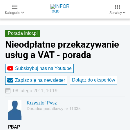
Kategorie
Serwisy
Porada Infor.pl
Nieodpłatne przekazywanie
usług a VAT - porada
Subskrybuj nas na Youtube
Dołącz do ekspertów
Zapisz się na newsletter
08 lutego 2011, 10:19
Krzysztof Pysz
Doradca podatkowy nr 11335
PBAP