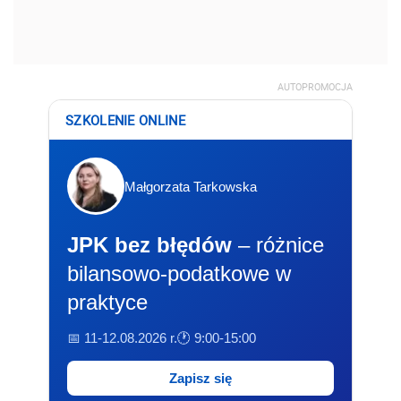
AUTOPROMOCJA
SZKOLENIE ONLINE
Małgorzata Tarkowska
JPK bez błędów
– różnice
bilansowo-podatkowe w
praktyce
📅 11-12.08.2026 r.
🕐 9:00-15:00
Zapisz się