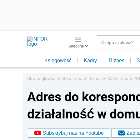
Kategorie
Księgowość
Kadry
Biznes
S
»
»
»
»
Strona główna
Moja firma
Biznes
Mała firma
AB
Adres do korespon
działalność w dom
Subskrybuj nas na Youtube
Zapisz