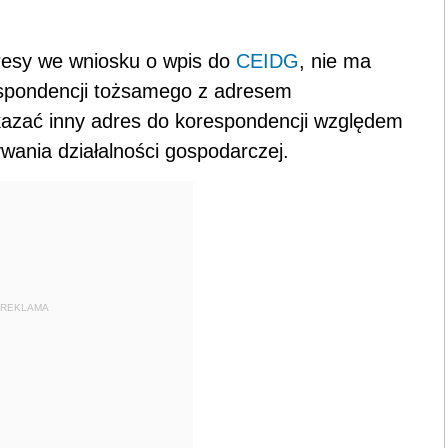
resy we wniosku o wpis do
CEIDG
, nie ma
spondencji tożsamego z adresem
azać inny adres do korespondencji względem
ania działalności gospodarczej.
REKLAMA