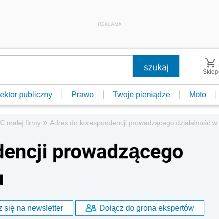
REKLAMA
Sklep
ektor publiczny
Prawo
Twoje pieniądze
Moto
»
C małej firmy
Adres do korespondencji prowadzącego działalność 
dencji prowadzącego
u
 się na newsletter
Dołącz do grona ekspertów