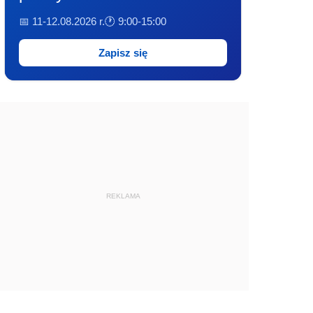
📅 11-12.08.2026 r.
🕐 9:00-15:00
Zapisz się
REKLAMA