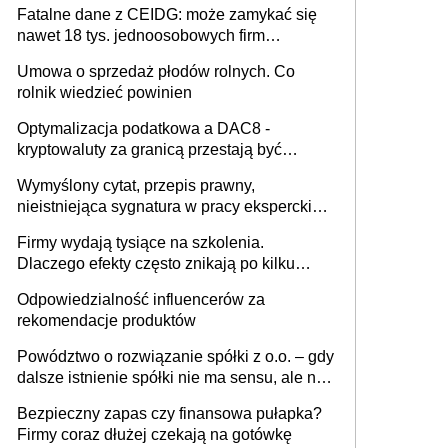
Fatalne dane z CEIDG: może zamykać się
nawet 18 tys. jednoosobowych firm
miesięcznie
Umowa o sprzedaż płodów rolnych. Co
rolnik wiedzieć powinien
Optymalizacja podatkowa a DAC8 -
kryptowaluty za granicą przestają być
niewidoczne. I co dalej?
Wymyślony cytat, przepis prawny,
nieistniejąca sygnatura w pracy eksperckiej -
sam zakup ChatGPT to nie wdrożenie AI w
Firmy wydają tysiące na szkolenia.
firmie
Dlaczego efekty często znikają po kilku
tygodniach?
Odpowiedzialność influencerów za
rekomendacje produktów
Powództwo o rozwiązanie spółki z o.o. – gdy
dalsze istnienie spółki nie ma sensu, ale nie
wszyscy wspólnicy są tego zdania
Bezpieczny zapas czy finansowa pułapka?
Firmy coraz dłużej czekają na gotówkę