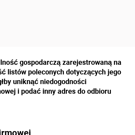
alność gospodarczą zarejestrowaną na
ć listów poleconych dotyczących jego
ógłby uniknąć niedogodności
owej i podać inny adres do odbioru
firmowej