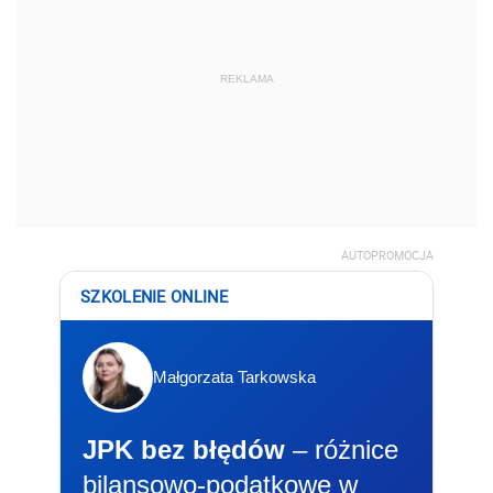
REKLAMA
AUTOPROMOCJA
SZKOLENIE ONLINE
Małgorzata Tarkowska
JPK bez błędów
– różnice
bilansowo-podatkowe w