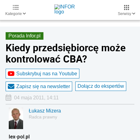
Kategorie
Serwisy
Porada Infor.pl
Kiedy przedsiębiorcę może
kontrolować CBA?
Subskrybuj nas na Youtube
Dołącz do ekspertów
Zapisz się na newsletter
04 maja 2011, 14:11
Łukasz Mizera
Radca prawny
lex-pol.pl