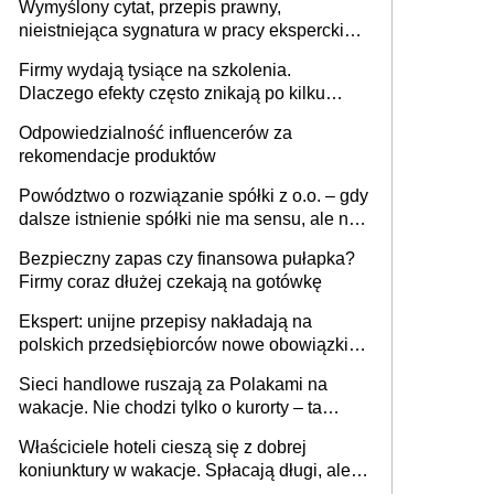
Wymyślony cytat, przepis prawny,
nieistniejąca sygnatura w pracy eksperckiej -
sam zakup ChatGPT to nie wdrożenie AI w
Firmy wydają tysiące na szkolenia.
firmie
Dlaczego efekty często znikają po kilku
tygodniach?
Odpowiedzialność influencerów za
rekomendacje produktów
Powództwo o rozwiązanie spółki z o.o. – gdy
dalsze istnienie spółki nie ma sensu, ale nie
wszyscy wspólnicy są tego zdania
Bezpieczny zapas czy finansowa pułapka?
Firmy coraz dłużej czekają na gotówkę
Ekspert: unijne przepisy nakładają na
polskich przedsiębiorców nowe obowiązki w
zakresie opakowań
Sieci handlowe ruszają za Polakami na
wakacje. Nie chodzi tylko o kurorty – ta
walka o portfele klientów dzieje się także
Właściciele hoteli cieszą się z dobrej
tam, gdzie wielu spędzi urlop po cichu
koniunktury w wakacje. Spłacają długi, ale
już martwią się, co będzie jesienią