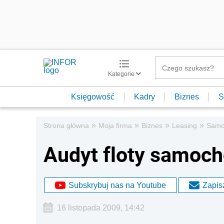
Kategorie
Księgowość
Kadry
Biznes
S
»
»
»
»
Strona główna
Moja firma
Biznes
Leasing
Samo
Audyt floty samoc
Subskrybuj nas na Youtube
Zapisz
16 listopada 2009, 14:42