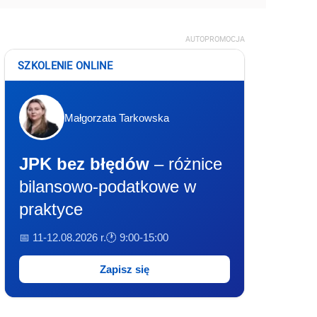
AUTOPROMOCJA
SZKOLENIE ONLINE
Małgorzata Tarkowska
JPK bez błędów
– różnice
bilansowo-podatkowe w
praktyce
📅 11-12.08.2026 r.
🕐 9:00-15:00
Zapisz się