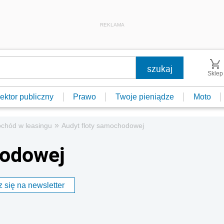
REKLAMA
Sklep
ektor publiczny
Prawo
Twoje pieniądze
Moto
»
chód w leasingu
Audyt floty samochodowej
hodowej
 się na newsletter