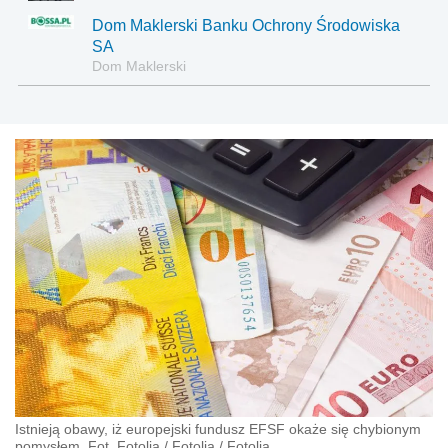
Dom Maklerski Banku Ochrony Środowiska
SA
Dom Maklerski
Istnieją obawy, iż europejski fundusz EFSF okaże się chybionym
pomysłem. Fot. Fotolia
/
Fotolia
/
Fotolia