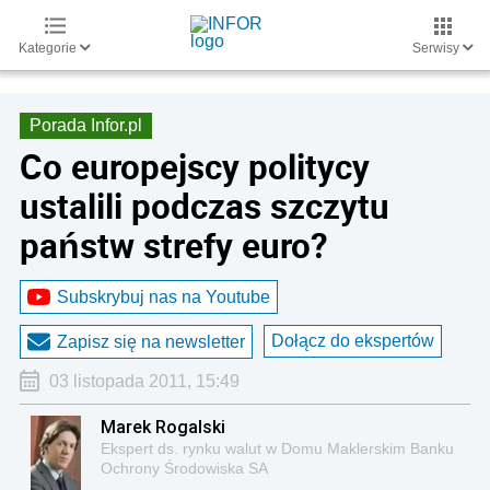
Kategorie
Serwisy
Porada Infor.pl
Co europejscy politycy
ustalili podczas szczytu
państw strefy euro?
Subskrybuj nas na Youtube
Dołącz do ekspertów
Zapisz się na newsletter
03 listopada 2011, 15:49
Marek Rogalski
Ekspert ds. rynku walut w Domu Maklerskim Banku
Ochrony Środowiska SA