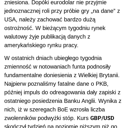
zniesiona. Dopóki eurodolar nie przyjmie
jednoznacznej roli przy próbie gry „na dane” z
USA, należy zachować bardzo dużą
ostrożność. W bieżącym tygodniu rynek
walutowy żyje publikacją danych z
amerykańskiego rynku pracy.
W ostatnich dniach ubiegłego tygodnia
zmienność w notowaniach funta podnosiły
fundamentalne doniesienia z Wielkiej Brytanii.
Najpierw poznaliśmy fatalne dane o PKB,
później impuls do odreagowania dały zapiski z
ostatniego posiedzenia Banku Anglii. Wynika z
nich, iż w szeregach BoE wzrosła liczba
GBP/USD
zwolenników podwyżki stóp. Kurs
skończył tydzień na poziomie niższym niż go