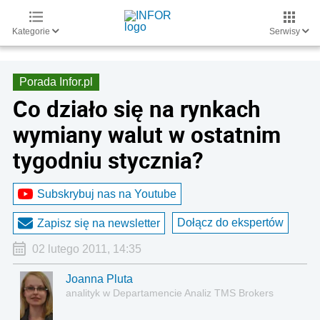
Kategorie
Serwisy
Porada Infor.pl
Co działo się na rynkach
wymiany walut w ostatnim
tygodniu stycznia?
Subskrybuj nas na Youtube
Dołącz do ekspertów
Zapisz się na newsletter
02 lutego 2011, 14:35
Joanna Pluta
analityk w Departamencie Analiz TMS Brokers