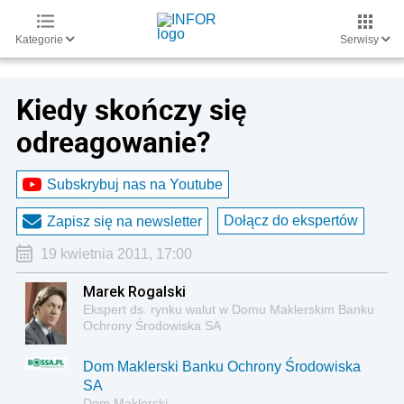
Kategorie
Serwisy
Kiedy skończy się
odreagowanie?
Subskrybuj nas na Youtube
Dołącz do ekspertów
Zapisz się na newsletter
19 kwietnia 2011, 17:00
Marek Rogalski
Ekspert ds. rynku walut w Domu Maklerskim Banku
Ochrony Środowiska SA
Dom Maklerski Banku Ochrony Środowiska
SA
Dom Maklerski