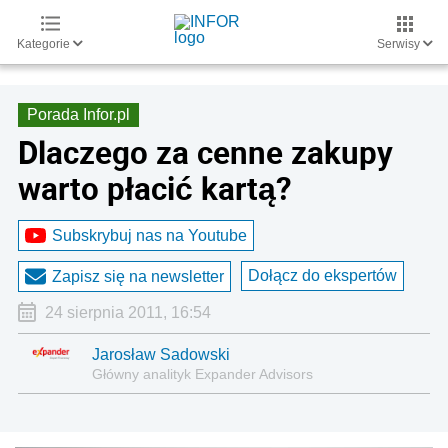
Kategorie
Serwisy
Porada Infor.pl
Dlaczego za cenne zakupy
warto płacić kartą?
Subskrybuj nas na Youtube
Dołącz do ekspertów
Zapisz się na newsletter
24 sierpnia 2011, 16:54
Jarosław Sadowski
Główny analityk Expander Advisors