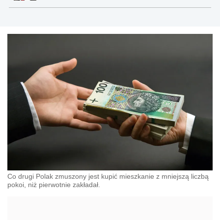
Co drugi Polak zmuszony jest kupić mieszkanie z mniejszą liczbą
pokoi, niż pierwotnie zakładał.