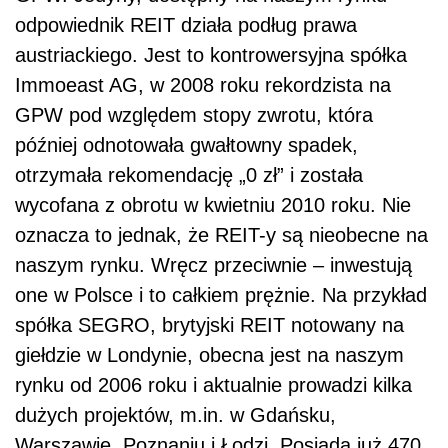
odpowiednik REIT działa podług prawa
austriackiego. Jest to kontrowersyjna spółka
Immoeast AG, w 2008 roku rekordzista na
GPW pod względem stopy zwrotu, która
później odnotowała gwałtowny spadek,
otrzymała rekomendację „0 zł” i została
wycofana z obrotu w kwietniu 2010 roku. Nie
oznacza to jednak, że REIT-y są nieobecne na
naszym rynku. Wręcz przeciwnie – inwestują
one w Polsce i to całkiem prężnie. Na przykład
spółka SEGRO, brytyjski REIT notowany na
giełdzie w Londynie, obecna jest na naszym
rynku od 2006 roku i aktualnie prowadzi kilka
dużych projektów, m.in. w Gdańsku,
Warszawie, Poznaniu i Łodzi. Posiada już 470