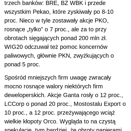
trzech banków: BRE, BZ WBK i przede
wszystkim Pekao, które zyskiwały po 8-10
proc. Nieco w tyle zostawały akcje PKO,
rosnące „tylko” o 7 proc., ale za to przy
obrotach sięgających ponad 200 mln zł.
WIG20 odczuwał też pomoc koncernów
paliwowych, głównie PKN, zwyżkujących o
ponad 5 proc.
Spośród mniejszych firm uwagę zwracały
mocno rosnące walory niektórych firm
deweloperskich. Akcje Ganta rosły o 12 proc.,
LCCorp o ponad 20 proc., Mostostalu Export o
10 proc., a 12 proc. przeżywającego wciąż
wielkie kłopoty Orco. Wygląda to na czystą
spekulację, tym bardziej, że obroty papierami