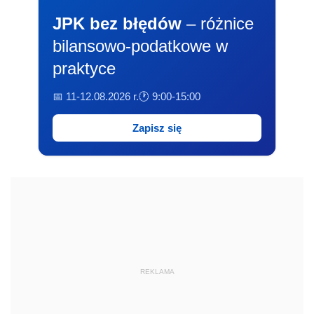
JPK bez błędów
– różnice
bilansowo-podatkowe w
praktyce
📅 11-12.08.2026 r.
🕐 9:00-15:00
Zapisz się
REKLAMA