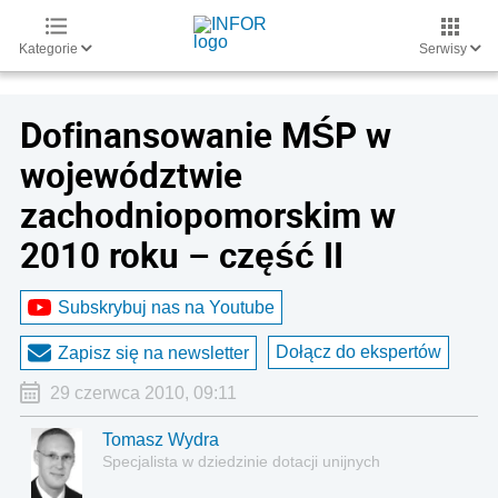
Kategorie
Serwisy
Dofinansowanie MŚP w
województwie
zachodniopomorskim w
2010 roku – część II
Subskrybuj nas na Youtube
Dołącz do ekspertów
Zapisz się na newsletter
29 czerwca 2010, 09:11
Tomasz Wydra
Specjalista w dziedzinie dotacji unijnych