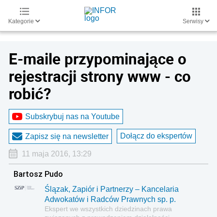
Kategorie
Serwisy
E-maile przypominające o
rejestracji strony www - co
robić?
Subskrybuj nas na Youtube
Dołącz do ekspertów
Zapisz się na newsletter
11 maja 2016, 13:29
Bartosz Pudo
Ślązak, Zapiór i Partnerzy – Kancelaria
Adwokatów i Radców Prawnych sp. p.
Ekspert we wszystkich dziedzinach prawa