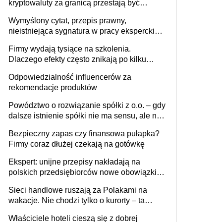
kryptowaluty za granicą przestają być
niewidoczne. I co dalej?
Wymyślony cytat, przepis prawny,
nieistniejąca sygnatura w pracy eksperckiej -
sam zakup ChatGPT to nie wdrożenie AI w
Firmy wydają tysiące na szkolenia.
firmie
Dlaczego efekty często znikają po kilku
tygodniach?
Odpowiedzialność influencerów za
rekomendacje produktów
Powództwo o rozwiązanie spółki z o.o. – gdy
dalsze istnienie spółki nie ma sensu, ale nie
wszyscy wspólnicy są tego zdania
Bezpieczny zapas czy finansowa pułapka?
Firmy coraz dłużej czekają na gotówkę
Ekspert: unijne przepisy nakładają na
polskich przedsiębiorców nowe obowiązki w
zakresie opakowań
Sieci handlowe ruszają za Polakami na
wakacje. Nie chodzi tylko o kurorty – ta
walka o portfele klientów dzieje się także
Właściciele hoteli cieszą się z dobrej
tam, gdzie wielu spędzi urlop po cichu