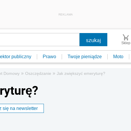
REKLAMA
Sklep
ektor publiczny
Prawo
Twoje pieniądze
Moto
»
»
et Domowy
Oszczędzanie
Jak zwiększyć emeryturę?
ryturę?
 się na newsletter