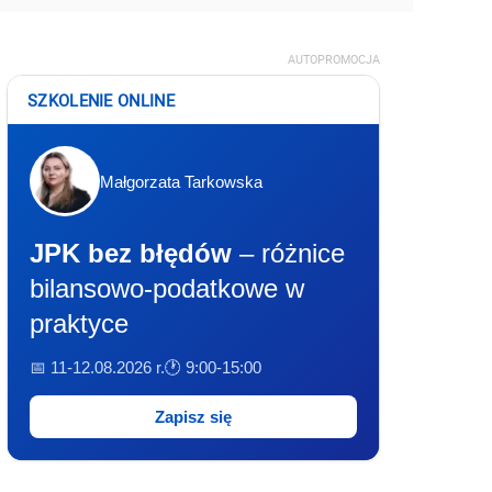
AUTOPROMOCJA
SZKOLENIE ONLINE
Małgorzata Tarkowska
JPK bez błędów
– różnice
bilansowo-podatkowe w
praktyce
📅 11-12.08.2026 r.
🕐 9:00-15:00
Zapisz się