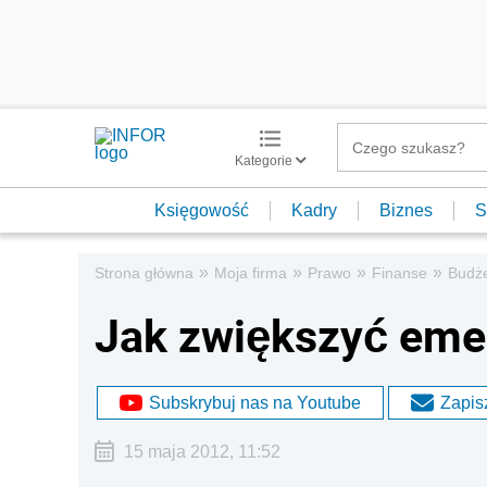
Kategorie
Księgowość
Kadry
Biznes
S
»
»
»
»
Strona główna
Moja firma
Prawo
Finanse
Budż
Jak zwiększyć eme
Subskrybuj nas na Youtube
Zapisz
15 maja 2012, 11:52