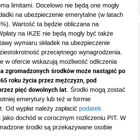
oma limitami. Docelowo nie będą one mogły
adki na ubezpieczenie emerytalne (w latach
3%). Wartość ta będzie obliczana na
Wpłaty na IKZE nie będą mogły być także
stawy wymiaru składek na ubezpieczenie
dziestokrotność przeciętnego wynagrodzenia.
je w ofercie wskazują możliwość odliczenia
a zgromadzonych środków może nastąpić po
i 65 roku życia przez mężczyzn, pod
rzez pięć dowolnych lat.
Środki mogą zostać
tniej emerytury lub też w formie
t. Od wypłat należy zapłacić
podatek
ć jako dochód w corocznym rozliczeniu PIT. W
omadzone środki są przekazywane osobie