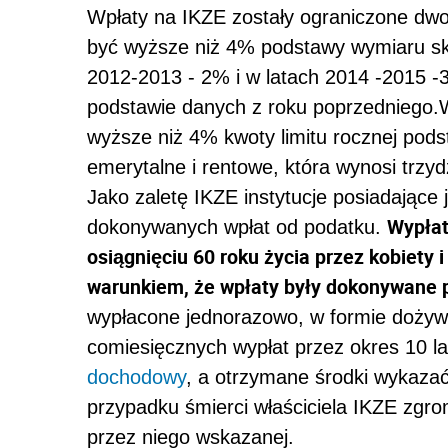
Wpłaty na IKZE zostały ograniczone dw
być wyższe niż 4% podstawy wymiaru skł
2012-2013 - 2% i w latach 2014 -2015 -
podstawie danych z roku poprzedniego.
wyższe niż 4% kwoty limitu rocznej pod
emerytalne i rentowe, która wynosi trzy
Jako zaletę IKZE instytucje posiadające 
Wypłat
dokonywanych wpłat od podatku.
osiągnięciu 60 roku życia przez kobiety 
warunkiem, że wpłaty były dokonywane p
wypłacone jednorazowo, w formie dożywo
comiesięcznych wypłat przez okres 10 la
dochodowy
, a otrzymane środki wykaza
przypadku śmierci właściciela IKZE zgr
przez niego wskazanej.