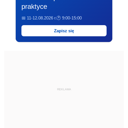
praktyce
📅 11-12.08.2026 r.
🕐 9:00-15:00
Zapisz się
REKLAMA