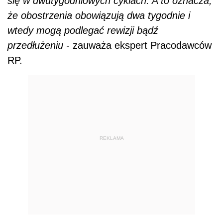
się w dwutygodniowych cyklach. A to oznacza,
że obostrzenia obowiązują dwa tygodnie i
wtedy mogą podlegać rewizji bądź
przedłużeniu -
zauważa ekspert Pracodawców
RP.
REKLAMA