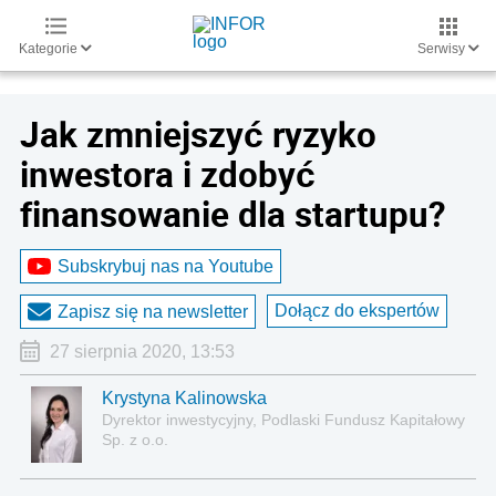
Kategorie
Serwisy
Jak zmniejszyć ryzyko
inwestora i zdobyć
finansowanie dla startupu?
Subskrybuj nas na Youtube
Dołącz do ekspertów
Zapisz się na newsletter
27 sierpnia 2020, 13:53
Krystyna Kalinowska
Dyrektor inwestycyjny, Podlaski Fundusz Kapitałowy
Sp. z o.o.