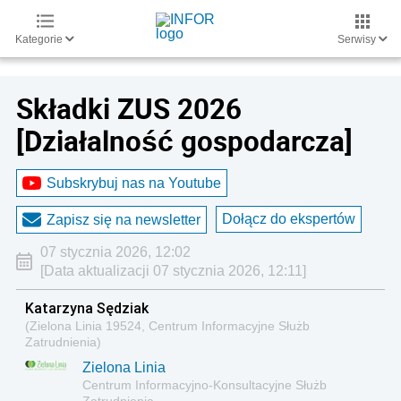
Kategorie
Serwisy
Składki ZUS 2026
[Działalność gospodarcza]
Subskrybuj nas na Youtube
Dołącz do ekspertów
Zapisz się na newsletter
07 stycznia 2026, 12:02
[Data aktualizacji 07 stycznia 2026, 12:11]
Katarzyna Sędziak
(Zielona Linia 19524, Centrum Informacyjne Służb
Zatrudnienia)
Zielona Linia
Centrum Informacyjno-Konsultacyjne Służb