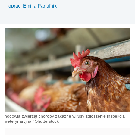
oprac. Emilia Panufnik
hodowla zwierząt choroby zakaźne wirusy zgłoszenie inspekcja
weterynaryjna
/
Shutterstock