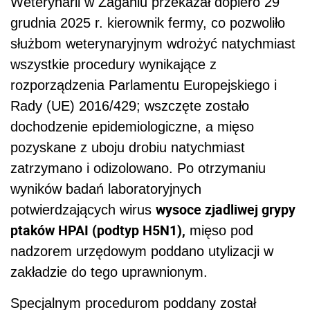
Weterynarii w Żaganiu przekazał dopiero 29
grudnia 2025 r. kierownik fermy, co pozwoliło
służbom weterynaryjnym wdrożyć natychmiast
wszystkie procedury wynikające z
rozporządzenia Parlamentu Europejskiego i
Rady (UE) 2016/429; wszczęte zostało
dochodzenie epidemiologiczne, a mięso
pozyskane z uboju drobiu natychmiast
zatrzymano i odizolowano. Po otrzymaniu
wyników badań laboratoryjnych
wysoce zjadliwej grypy
potwierdzających wirus
ptaków HPAI (podtyp H5N1),
mięso pod
nadzorem urzędowym poddano utylizacji w
zakładzie do tego uprawnionym.
Specjalnym procedurom poddany został