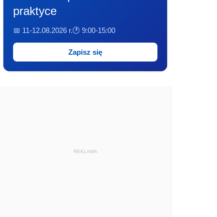
praktyce
📅 11-12.08.2026 r.
🕐 9:00-15:00
Zapisz się
REKLAMA