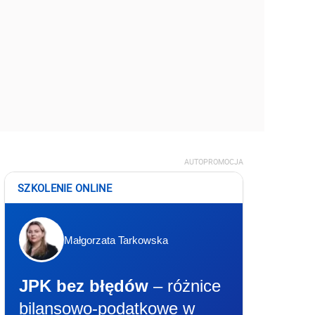
AUTOPROMOCJA
SZKOLENIE ONLINE
Małgorzata Tarkowska
JPK bez błędów
– różnice
bilansowo-podatkowe w