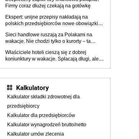
Firmy coraz dłużej czekają na gotówkę
Ekspert: unijne przepisy nakładają na
polskich przedsiębiorców nowe obowiązki w
zakresie opakowań
Sieci handlowe ruszają za Polakami na
wakacje. Nie chodzi tylko o kurorty – ta
walka o portfele klientów dzieje się także
Właściciele hoteli cieszą się z dobrej
tam, gdzie wielu spędzi urlop po cichu
koniunktury w wakacje. Spłacają długi, ale
już martwią się, co będzie jesienią
Kalkulatory
Kalkulator składki zdrowotnej dla
przedsiębiorcy
Kalkulator dla przedsiębiorców
Kalkulator wynagrodzeń brutto/netto
Kalkulator umów zlecenia