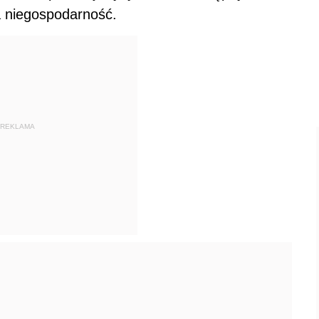
a niegospodarność.
REKLAMA