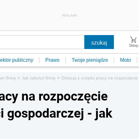
REKLAMA
Sklep
ektor publiczny
Prawo
Twoje pieniądze
Moto
»
»
am firmę
Jak założyć firmę
Dotacja z urzędu pracy na rozpoczęcie 
racy na rozpoczęcie
i gospodarczej - jak