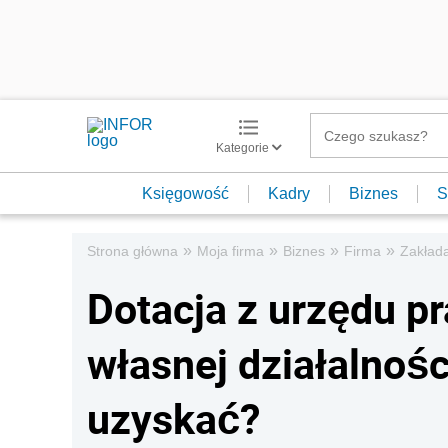
Kategorie
Księgowość
Kadry
Biznes
S
»
»
»
»
Strona główna
Moja firma
Biznes
Firma
Zakład
Dotacja z urzędu p
własnej działalnośc
uzyskać?