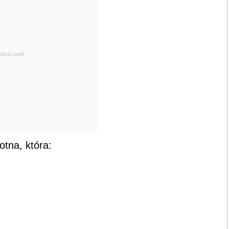
REKLAMA
tna, która: