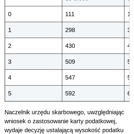
0
111
12
1
298
33
2
430
47
3
509
55
4
547
59
5
592
64
Naczelnik urzędu skarbowego, uwzględniając
wniosek o zastosowanie karty podatkowej,
wydaje decyzję ustalającą wysokość podatku