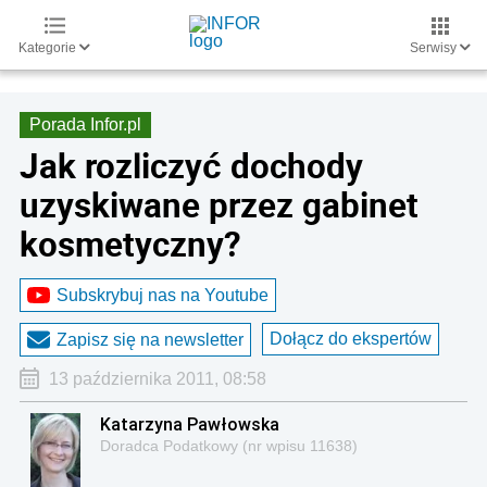
Kategorie
Serwisy
Porada Infor.pl
Jak rozliczyć dochody
uzyskiwane przez gabinet
kosmetyczny?
Subskrybuj nas na Youtube
Dołącz do ekspertów
Zapisz się na newsletter
13 października 2011, 08:58
Katarzyna Pawłowska
Doradca Podatkowy (nr wpisu 11638)