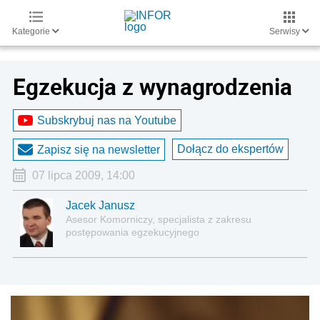
Kategorie
Serwisy
Egzekucja z wynagrodzenia
Subskrybuj nas na Youtube
Dołącz do ekspertów
Zapisz się na newsletter
07 lipca 2009, 14:00
Jacek Janusz
Asesor Komorniczy, specjalista z zakresu
postępowania egzekucyjnego