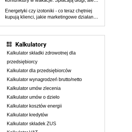
koniunktury w wakacje. Spłacają długi, ale
już martwią się, co będzie jesienią
Energetyki czy izotoniki - co teraz chętniej
kupują klienci, jakie marketingowe działania
podejmują sklepy
Kalkulatory
Kalkulator składki zdrowotnej dla
przedsiębiorcy
Kalkulator dla przedsiębiorców
Kalkulator wynagrodzeń brutto/netto
Kalkulator umów zlecenia
Kalkulator umów o dzieło
Kalkulator kosztów energii
Kalkulator kredytów
Kalkulator składek ZUS