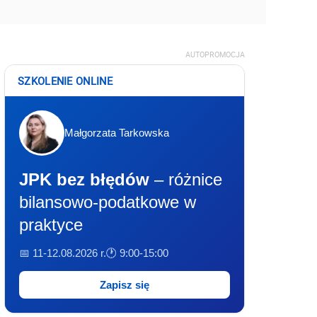
AUTOPROMOCJA
SZKOLENIE ONLINE
Małgorzata Tarkowska
JPK bez błędów
– różnice
bilansowo-podatkowe w
praktyce
📅 11-12.08.2026 r.
🕐 9:00-15:00
Zapisz się