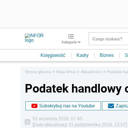
Kategorie
Księgowość
Kadry
Biznes
S
»
»
»
Strona główna
Moja firma
Aktualności
Podatek ha
Podatek handlowy o
Subskrybuj nas na Youtube
Zapisz
01 września 2016, 07:45
[Data aktualizacji 11 października 2016, 12:57]