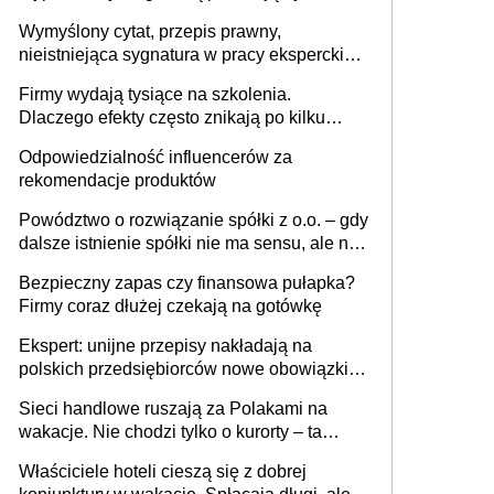
niewidoczne. I co dalej?
Wymyślony cytat, przepis prawny,
nieistniejąca sygnatura w pracy eksperckiej -
sam zakup ChatGPT to nie wdrożenie AI w
Firmy wydają tysiące na szkolenia.
firmie
Dlaczego efekty często znikają po kilku
tygodniach?
Odpowiedzialność influencerów za
rekomendacje produktów
Powództwo o rozwiązanie spółki z o.o. – gdy
dalsze istnienie spółki nie ma sensu, ale nie
wszyscy wspólnicy są tego zdania
Bezpieczny zapas czy finansowa pułapka?
Firmy coraz dłużej czekają na gotówkę
Ekspert: unijne przepisy nakładają na
polskich przedsiębiorców nowe obowiązki w
zakresie opakowań
Sieci handlowe ruszają za Polakami na
wakacje. Nie chodzi tylko o kurorty – ta
walka o portfele klientów dzieje się także
Właściciele hoteli cieszą się z dobrej
tam, gdzie wielu spędzi urlop po cichu