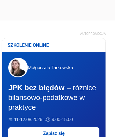
AUTOPROMOCJA
SZKOLENIE ONLINE
Małgorzata Tarkowska
JPK bez błędów
– różnice
bilansowo-podatkowe w
praktyce
📅 11-12.08.2026 r.
🕐 9:00-15:00
Zapisz się