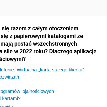
ą się razem z całym otoczeniem
się z papierowymi katalogami ze
iej mają postać wszechstronnych
na sile w 2022 roku? Dlaczego aplikacje
ościowymi?
efonie. Wirtualna „karta stałego klienta”
rozwiązań
programów lojalnościowych
d kartami?
ozwiń