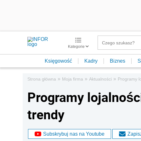
Kategorie
Księgowość
Kadry
Biznes
S
»
»
»
Strona główna
Moja firma
Aktualności
Programy lo
Programy lojalnośc
trendy
Subskrybuj nas na Youtube
Zapisz