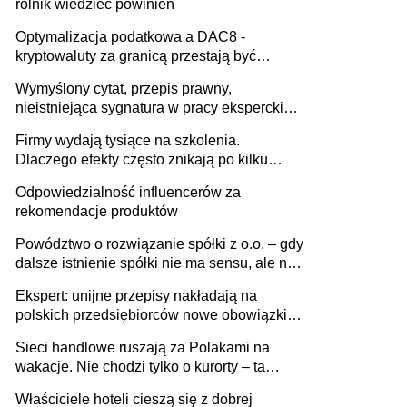
rolnik wiedzieć powinien
Optymalizacja podatkowa a DAC8 -
kryptowaluty za granicą przestają być
niewidoczne. I co dalej?
Wymyślony cytat, przepis prawny,
nieistniejąca sygnatura w pracy eksperckiej -
sam zakup ChatGPT to nie wdrożenie AI w
Firmy wydają tysiące na szkolenia.
firmie
Dlaczego efekty często znikają po kilku
tygodniach?
Odpowiedzialność influencerów za
rekomendacje produktów
Powództwo o rozwiązanie spółki z o.o. – gdy
dalsze istnienie spółki nie ma sensu, ale nie
wszyscy wspólnicy są tego zdania
Ekspert: unijne przepisy nakładają na
polskich przedsiębiorców nowe obowiązki w
zakresie opakowań
Sieci handlowe ruszają za Polakami na
wakacje. Nie chodzi tylko o kurorty – ta
walka o portfele klientów dzieje się także
Właściciele hoteli cieszą się z dobrej
tam, gdzie wielu spędzi urlop po cichu