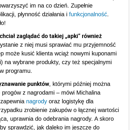
towarzyszyć im na co dzień. Zupełnie
ikacji, płynność działania i
funkcjonalność
.
ło!
 chciał zaglądać do takiej „apki” również
rzystanie z niej musi sprawiać mu przyjemność
lep może kusić klienta wciąż nowymi kuponami
i) na wybrane produkty, czy też specjalnymi
ów programu.
yznawanie punktów
, którymi później można
e progów z nagrodami – mówi Michalina
y zapewnia
nagrody
oraz logistykę dla
rzypadku zrobienie zakupów o łącznej wartości
ąca, uprawnia do odebrania nagrody. A skoro
 aby sprawdzić, jak daleko im jeszcze do