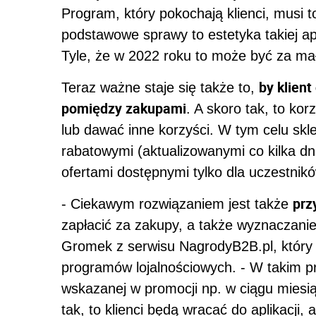
Program, który pokochają klienci, musi 
podstawowe sprawy to estetyka takiej apl
Tyle, że w 2022 roku to może być za ma
by klient
Teraz ważne staje się także to,
pomiędzy zakupami
. A skoro tak, to ko
lub dawać inne korzyści. W tym celu sk
rabatowymi (aktualizowanymi co kilka dn
ofertami dostępnymi tylko dla uczestnik
prz
- Ciekawym rozwiązaniem jest także
zapłacić za zakupy, a także wyznaczani
Gromek z serwisu NagrodyB2B.pl, któr
programów lojalnościowych. - W takim p
wskazanej w promocji np. w ciągu miesi
tak, to klienci będą wracać do aplikacji,