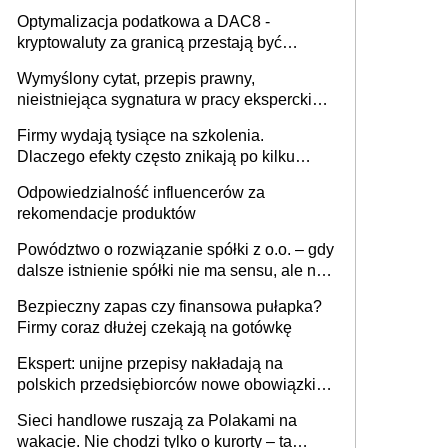
Optymalizacja podatkowa a DAC8 -
kryptowaluty za granicą przestają być
niewidoczne. I co dalej?
Wymyślony cytat, przepis prawny,
nieistniejąca sygnatura w pracy eksperckiej -
sam zakup ChatGPT to nie wdrożenie AI w
Firmy wydają tysiące na szkolenia.
firmie
Dlaczego efekty często znikają po kilku
tygodniach?
Odpowiedzialność influencerów za
rekomendacje produktów
Powództwo o rozwiązanie spółki z o.o. – gdy
dalsze istnienie spółki nie ma sensu, ale nie
wszyscy wspólnicy są tego zdania
Bezpieczny zapas czy finansowa pułapka?
Firmy coraz dłużej czekają na gotówkę
Ekspert: unijne przepisy nakładają na
polskich przedsiębiorców nowe obowiązki w
zakresie opakowań
Sieci handlowe ruszają za Polakami na
wakacje. Nie chodzi tylko o kurorty – ta