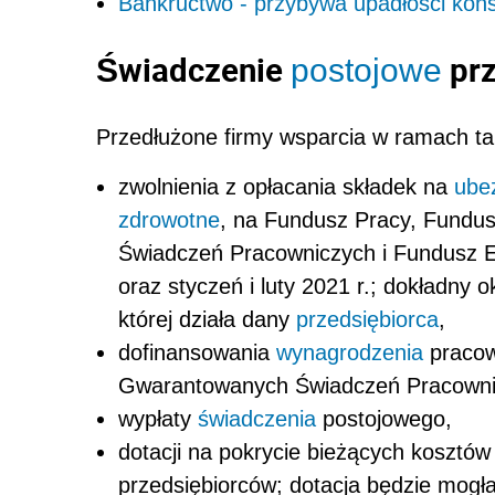
Bankructwo - przybywa upadłości ko
Świadczenie
prz
postojowe
Przedłużone firmy wsparcia w ramach tar
zwolnienia z opłacania składek na
ube
zdrowotne
, na Fundusz Pracy, Fundu
Świadczeń Pracowniczych i Fundusz E
oraz styczeń i luty 2021 r.; dokładny 
której działa dany
przedsiębiorca
,
dofinansowania
wynagrodzenia
pracow
Gwarantowanych Świadczeń Pracowni
wypłaty
świadczenia
postojowego,
dotacji na pokrycie bieżących kosztów 
przedsiębiorców; dotacja będzie mogł