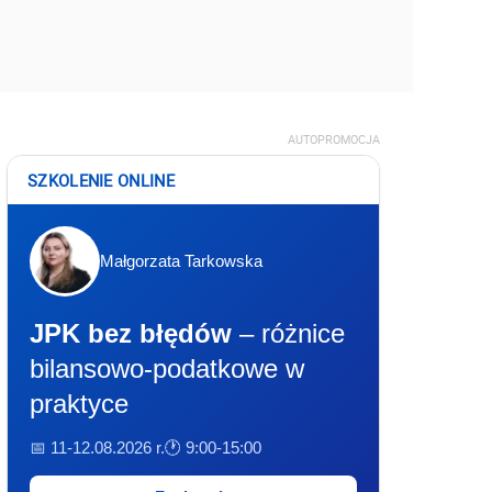
AUTOPROMOCJA
SZKOLENIE ONLINE
Małgorzata Tarkowska
JPK bez błędów
– różnice
bilansowo-podatkowe w
praktyce
📅 11-12.08.2026 r.
🕐 9:00-15:00