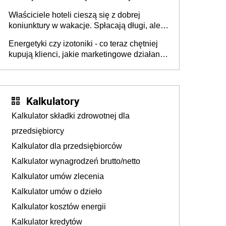
walka o portfele klientów dzieje się także
Właściciele hoteli cieszą się z dobrej
tam, gdzie wielu spędzi urlop po cichu
koniunktury w wakacje. Spłacają długi, ale
już martwią się, co będzie jesienią
Energetyki czy izotoniki - co teraz chętniej
kupują klienci, jakie marketingowe działania
podejmują sklepy
Kalkulatory
Kalkulator składki zdrowotnej dla
przedsiębiorcy
Kalkulator dla przedsiębiorców
Kalkulator wynagrodzeń brutto/netto
Kalkulator umów zlecenia
Kalkulator umów o dzieło
Kalkulator kosztów energii
Kalkulator kredytów