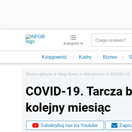
Kategorie
Księgowość
Kadry
Biznes
S
»
»
»
Strona główna
Moja firma
Aktualności
COVID-19. 
COVID-19. Tarcza 
kolejny miesiąc
Subskrybuj nas na Youtube
Zapisz