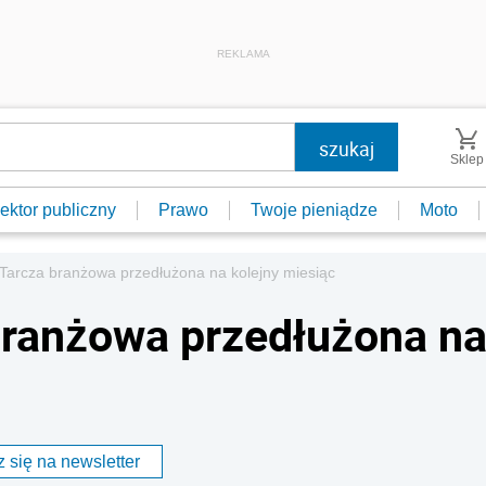
REKLAMA
Sklep
ektor publiczny
Prawo
Twoje pieniądze
Moto
Tarcza branżowa przedłużona na kolejny miesiąc
branżowa przedłużona n
 się na newsletter