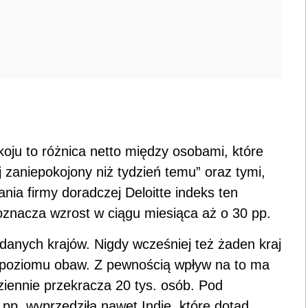
oju to różnica netto między osobami, które
 zaniepokojony niż tydzień temu” oraz tymi,
ania firmy doradczej Deloitte indeks ten
 oznacza wzrost w ciągu miesiąca aż o 30 pp.
danych krajów. Nigdy wcześniej też żaden kraj
o poziomu obaw. Z pewnością wpływ na to ma
ziennie przekracza 20 tys. osób. Pod
pp. wyprzedziła nawet Indie, które dotąd