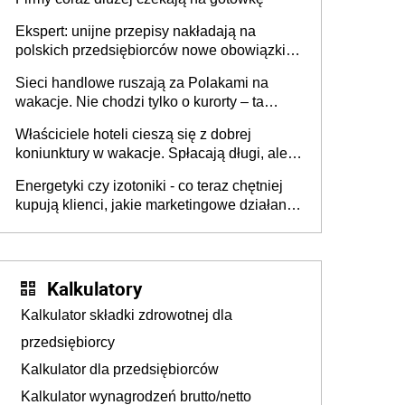
Ekspert: unijne przepisy nakładają na
polskich przedsiębiorców nowe obowiązki w
zakresie opakowań
Sieci handlowe ruszają za Polakami na
wakacje. Nie chodzi tylko o kurorty – ta
walka o portfele klientów dzieje się także
Właściciele hoteli cieszą się z dobrej
tam, gdzie wielu spędzi urlop po cichu
koniunktury w wakacje. Spłacają długi, ale
już martwią się, co będzie jesienią
Energetyki czy izotoniki - co teraz chętniej
kupują klienci, jakie marketingowe działania
podejmują sklepy
Kalkulatory
Kalkulator składki zdrowotnej dla
przedsiębiorcy
Kalkulator dla przedsiębiorców
Kalkulator wynagrodzeń brutto/netto