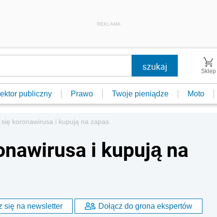
REKLAMA
Sklep
ektor publiczny
Prawo
Twoje pieniądze
Moto
 się koronawirusa i kupują na zapas
onawirusa i kupują na
 się na newsletter
Dołącz do grona ekspertów