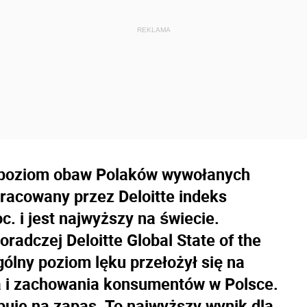
a poziom obaw Polaków wywołanych
racowany przez Deloitte indeks
c. i jest najwyższy na świecie.
radczej Deloitte Global State of the
ólny poziom lęku przełożył się na
a i zachowania konsumentów w Polsce.
upuje na zapas. To najwyższy wynik dla