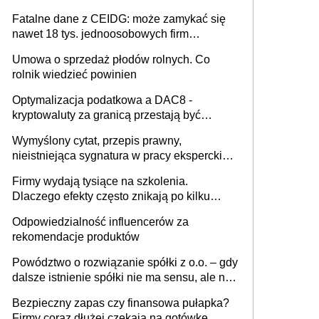
Fatalne dane z CEIDG: może zamykać się
nawet 18 tys. jednoosobowych firm
miesięcznie
Umowa o sprzedaż płodów rolnych. Co
rolnik wiedzieć powinien
Optymalizacja podatkowa a DAC8 -
kryptowaluty za granicą przestają być
niewidoczne. I co dalej?
Wymyślony cytat, przepis prawny,
nieistniejąca sygnatura w pracy eksperckiej -
sam zakup ChatGPT to nie wdrożenie AI w
Firmy wydają tysiące na szkolenia.
firmie
Dlaczego efekty często znikają po kilku
tygodniach?
Odpowiedzialność influencerów za
rekomendacje produktów
Powództwo o rozwiązanie spółki z o.o. – gdy
dalsze istnienie spółki nie ma sensu, ale nie
wszyscy wspólnicy są tego zdania
Bezpieczny zapas czy finansowa pułapka?
Firmy coraz dłużej czekają na gotówkę