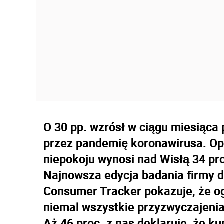
O 30 pp. wzrósł w ciągu miesiąc
przez pandemię koronawirusa. Op
niepokoju wynosi nad Wisłą 34 pro
Najnowsza edycja badania firmy do
Consumer Tracker pokazuje, że og
niemal wszystkie przyzwyczajeni
Aż 46 proc. z nas deklaruje, że k