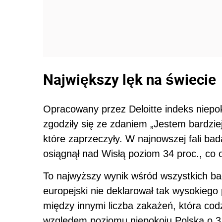
Największy lęk na świecie
Opracowany przez Deloitte indeks niepok
zgodziły się ze zdaniem „Jestem bardziej
które zaprzeczyły. W najnowszej fali bad
osiągnął nad Wisłą poziom 34 proc., co
To najwyższy wynik wśród wszystkich ba
europejski nie deklarował tak wysokieg
między innymi liczba zakażeń, która cod
względem poziomu niepokoju Polska o 3 