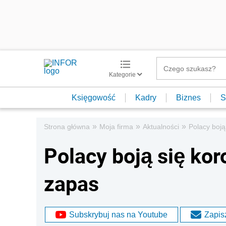
Kategorie
Księgowość
Kadry
Biznes
S
»
»
»
Strona główna
Moja firma
Aktualności
Polacy boją
Polacy boją się kor
zapas
Subskrybuj nas na Youtube
Zapisz