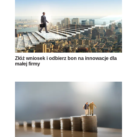
Oszczędności w gotówce, czy może
współpraca z doradcą inwestycyjnym?
AUTOPROMOCJA
Źródło:
pracownik
pracodawca
koronawirus