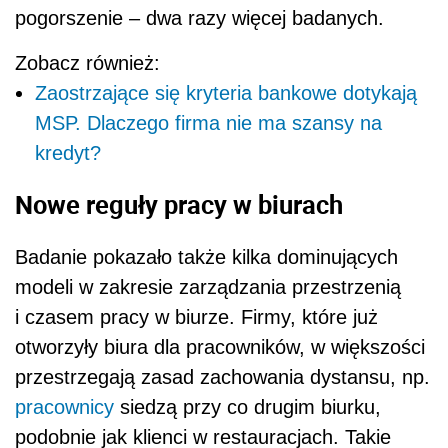
modeli w zakresie zarządzania przestrzenią
i czasem pracy w biurze. Firmy, które już
otworzyły biura dla pracowników, w większości
przestrzegają zasad zachowania dystansu, np.
pracownicy
siedzą przy co drugim biurku,
podobnie jak klienci w restauracjach. Takie
same reguły obowiązują w windach i w
przestrzeniach otwartych biur.
–
Sporym zaskoczeniem był dla nas fakt, że
firmy decydują się pozostawić dość dużą
dowolność swoim pracownikom w kwestii
powrotu do pracy
– ujawnia partner
zarządzający CIONET Polska. –
Aż cztery
firmy na dziesięć powiedziały, że to od woli