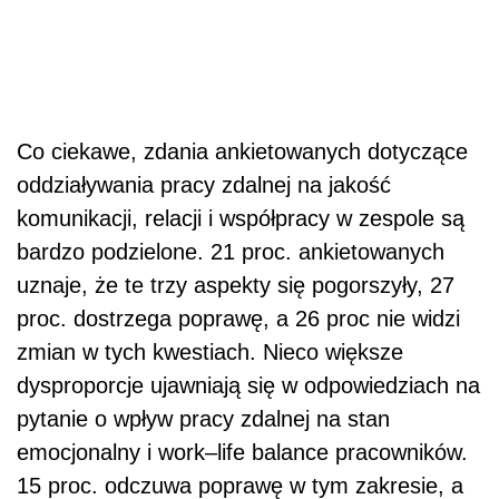
proc. dostrzega poprawę, a 26 proc nie widzi
zmian w tych kwestiach. Nieco większe
dysproporcje ujawniają się w odpowiedziach na
pytanie o wpływ pracy zdalnej na stan
emocjonalny i work–life balance pracowników.
15 proc. odczuwa poprawę w tym zakresie, a
pogorszenie – dwa razy więcej badanych.
Zobacz również:
Zaostrzające się kryteria bankowe dotykają
MSP. Dlaczego firma nie ma szansy na
kredyt?
Nowe reguły pracy w biurach
Badanie pokazało także kilka dominujących