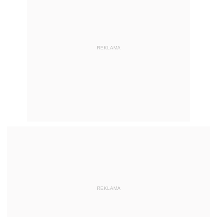
REKLAMA
Polecamy:
Oferta specjalna: Pakiet
książek – Nowa matryca stawek VAT
Towary i Usługi z programem
INFORLEX PKWiU + CN, stawki VAT
i WIS na 2 m-ce