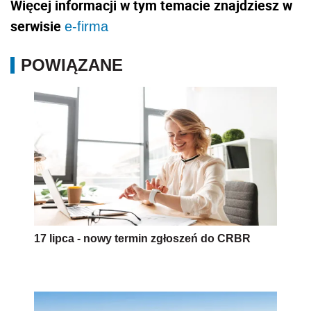
17 lipca - nowy termin zgłoszeń do CRBR
Złóż wniosek i odbierz bon na innowacje dla
małej firmy