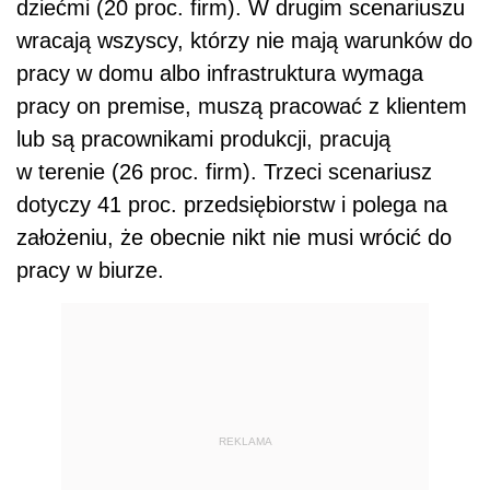
REKLAMA
– Z naszego badania wynika, że firmy
nie narzekają na model pracy zdalnej, a prawie
90 proc. ankietowanych powiedziało, że ta
forma pracy będzie kontynuowana po czasie
izolacji
– dodaje Krzysztof Frydrychowicz.