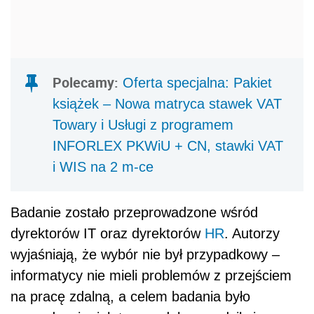
Badanie zostało przeprowadzone wśród
dyrektorów IT oraz dyrektorów
HR
. Autorzy
wyjaśniają, że wybór nie był przypadkowy –
informatycy nie mieli problemów z przejściem
na pracę zdalną, a celem badania było
sprawdzenie, jak ten model sprawdził się
w czasach izolacji i jak będzie ewoluował
w kolejnych miesiącach. Zmiany są już
zauważalne.
Zobacz również:
Czy pracownik powinien wiedzieć o tym, że
pracodawca otrzymał dofinansowanie do
jego miejsca pracy?