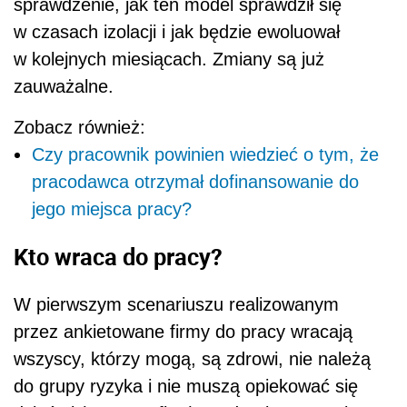
Kto wraca do pracy?
W pierwszym scenariuszu realizowanym
przez ankietowane firmy do pracy wracają
wszyscy, którzy mogą, są zdrowi, nie należą
do grupy ryzyka i nie muszą opiekować się
dziećmi (20 proc. firm). W drugim scenariuszu
wracają wszyscy, którzy nie mają warunków do
pracy w domu albo infrastruktura wymaga
pracy on premise, muszą pracować z klientem
lub są pracownikami produkcji, pracują
w terenie (26 proc. firm). Trzeci scenariusz
dotyczy 41 proc. przedsiębiorstw i polega na
założeniu, że obecnie nikt nie musi wrócić do
pracy w biurze.