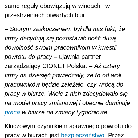
pracowników będzie zależało, czy wrócą do
pracy w biurze. Wiele z nich zdecydowało się
na model pracy zmianowej i obecnie dominuje
praca
w biurze na zmiany tygodniowe.
Kluczowym czynnikiem sprawnego powrotu do
pracy w biurach jest
bezpieczeństwo
. Przez
wiele tygodni na znaczeniu zyskiwało
bezpieczeństwo informatyczne, ale wraz
z powrotem do normalności równie ważne
stają się kwestie związane z minimalizowaniem
ryzyka zakażenia koronawirusem, zarówno
w miejscu pracy, jak i podczas
drogi
do niego.
–
Wiele firm wykazało się niemałą
kreatywnością również na tym polu –
ocenia
Krzysztof Frydrychowicz. –
Jednym z nich jest