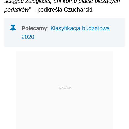
ściągać zaległości, ani komu płacić bieżących
podatków”
– podkreśla Czucharski.
Polecamy:
Klasyfikacja budżetowa
2020
REKLAMA