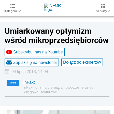
Kategorie
Serwisy
Umiarkowany optymizm
wśród mikroprzedsiębiorców
Subskrybuj nas na Youtube
Dołącz do ekspertów
Zapisz się na newsletter
04 lipca 2018, 14:04
inFakt
inFakt to firma oferująca nowoczesne usługi
księgowe i fakturowe