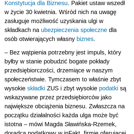
Konstytucja dla Biznesu
. Pakiet ustaw wszedł
w życie 30 kwietnia. Wśród nich na uwagę
zasługuje możliwość uzyskania ulgi w
składkach na
ubezpieczenia społeczne
dla
osób otwierających własny
biznes
.
– Bez wątpienia potrzebny jest impuls, który
byłby w stanie pobudzić bogate pokłady
przedsiębiorczości, drzemiące w naszym
społeczeństwie. Tymczasem to właśnie zbyt
wysokie
składki
ZUS i zbyt wysokie
podatki
są
wskazywane przez przedsiębiorców jako
największe obciążenia biznesu. Zwłaszcza na
początku działalności każda ulga może być
istotna – mówi Magda Sławińska-Rzemek,
doradca podatkowy w inFakt, firmie oferującej