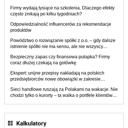
to nie wdrożenie AI w firmie
Firmy wydają tysiące na szkolenia. Dlaczego efekty
często znikają po kilku tygodniach?
Odpowiedzialność influencerów za rekomendacje
produktów
Powództwo o rozwiązanie spółki z o.o. – gdy dalsze
istnienie spółki nie ma sensu, ale nie wszyscy
wspólnicy są tego zdania
Bezpieczny zapas czy finansowa pułapka? Firmy
coraz dłużej czekają na gotówkę
Ekspert: unijne przepisy nakładają na polskich
przedsiębiorców nowe obowiązki w zakresie
opakowań
Sieci handlowe ruszają za Polakami na wakacje. Nie
chodzi tylko o kurorty – ta walka o portfele klientów
dzieje się także tam, gdzie wielu spędzi urlop po
cichu
Kalkulatory