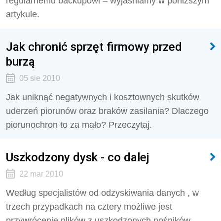
regularnemu backupowi – wyjaśniamy w poniższym
artykule.
Jak chronić sprzęt firmowy przed
burzą
05 sie 2010
Jak uniknąć negatywnych i kosztownych skutków
uderzeń piorunów oraz braków zasilania? Dlaczego
piorunochron to za mało? Przeczytaj.
Uszkodzony dysk - co dalej
22 mar 2010
Według specjalistów od odzyskiwania danych , w
trzech przypadkach na cztery możliwe jest
przywrócenie plików z uszkodzonych nośników.