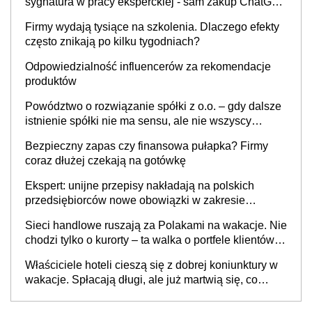
sygnatura w pracy eksperckiej - sam zakup ChatGPT
to nie wdrożenie AI w firmie
Firmy wydają tysiące na szkolenia. Dlaczego efekty
często znikają po kilku tygodniach?
Odpowiedzialność influencerów za rekomendacje
produktów
Powództwo o rozwiązanie spółki z o.o. – gdy dalsze
istnienie spółki nie ma sensu, ale nie wszyscy
wspólnicy są tego zdania
Bezpieczny zapas czy finansowa pułapka? Firmy
coraz dłużej czekają na gotówkę
Ekspert: unijne przepisy nakładają na polskich
przedsiębiorców nowe obowiązki w zakresie
opakowań
Sieci handlowe ruszają za Polakami na wakacje. Nie
chodzi tylko o kurorty – ta walka o portfele klientów
dzieje się także tam, gdzie wielu spędzi urlop po
Właściciele hoteli cieszą się z dobrej koniunktury w
cichu
wakacje. Spłacają długi, ale już martwią się, co
będzie jesienią