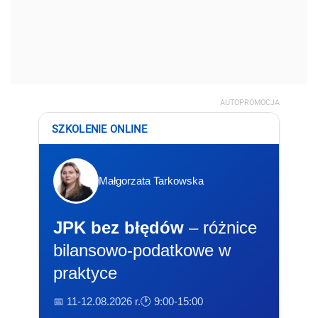
AUTOPROMOCJA
SZKOLENIE ONLINE
Małgorzata Tarkowska
JPK bez błędów
– różnice
bilansowo-podatkowe w
praktyce
📅 11-12.08.2026 r.
🕐 9:00-15:00