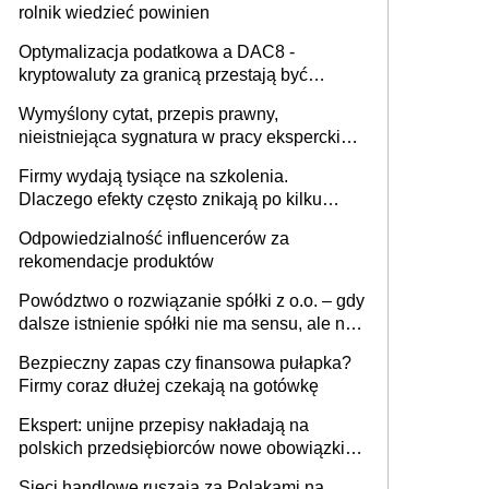
rolnik wiedzieć powinien
Optymalizacja podatkowa a DAC8 -
kryptowaluty za granicą przestają być
niewidoczne. I co dalej?
Wymyślony cytat, przepis prawny,
nieistniejąca sygnatura w pracy eksperckiej -
sam zakup ChatGPT to nie wdrożenie AI w
Firmy wydają tysiące na szkolenia.
firmie
Dlaczego efekty często znikają po kilku
tygodniach?
Odpowiedzialność influencerów za
rekomendacje produktów
Powództwo o rozwiązanie spółki z o.o. – gdy
dalsze istnienie spółki nie ma sensu, ale nie
wszyscy wspólnicy są tego zdania
Bezpieczny zapas czy finansowa pułapka?
Firmy coraz dłużej czekają na gotówkę
Ekspert: unijne przepisy nakładają na
polskich przedsiębiorców nowe obowiązki w
zakresie opakowań
Sieci handlowe ruszają za Polakami na