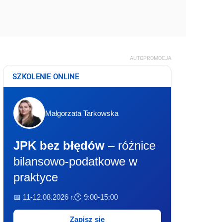
AUTOPROMOCJA
SZKOLENIE ONLINE
Małgorzata Tarkowska
JPK bez błędów
– różnice
bilansowo-podatkowe w
praktyce
📅 11-12.08.2026 r.
🕐 9:00-15:00
Zapisz się