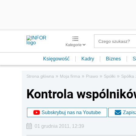
Kategorie
Księgowość
Kadry
Biznes
S
»
»
»
»
Strona główna
Moja firma
Prawo
Spółki
Spółka 
Kontrola wspólników
Subskrybuj nas na Youtube
Zapisz
01 grudnia 2011, 12:39