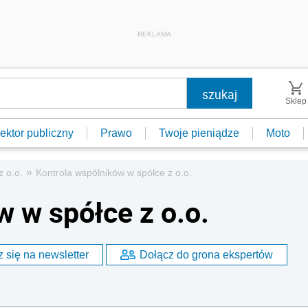
REKLAMA
Sklep
ektor publiczny
Prawo
Twoje pieniądze
Moto
»
z o.o.
Kontrola wspólników w spółce z o.o.
 w spółce z o.o.
 się na newsletter
Dołącz do grona ekspertów