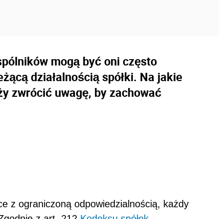
wspólników mogą być oni często
eżącą działalnością spółki. Na jakie
ży zwrócić uwagę, by zachować
łce z ograniczoną odpowiedzialnością, każdy
 Zgodnie z art. 212
Kodeksu spółek