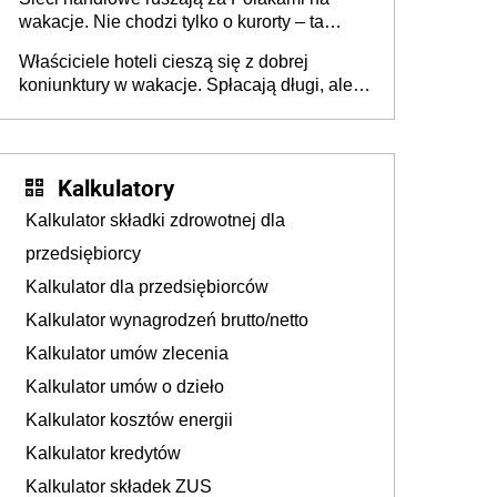
wakacje. Nie chodzi tylko o kurorty – ta
walka o portfele klientów dzieje się także
Właściciele hoteli cieszą się z dobrej
tam, gdzie wielu spędzi urlop po cichu
koniunktury w wakacje. Spłacają długi, ale
już martwią się, co będzie jesienią
Kalkulatory
Kalkulator składki zdrowotnej dla
przedsiębiorcy
Kalkulator dla przedsiębiorców
Kalkulator wynagrodzeń brutto/netto
Kalkulator umów zlecenia
Kalkulator umów o dzieło
Kalkulator kosztów energii
Kalkulator kredytów
Kalkulator składek ZUS