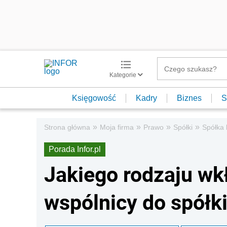
Kategorie
Księgowość
Kadry
Biznes
S
»
»
»
»
Strona główna
Moja firma
Prawo
Spółki
Spółka
Porada Infor.pl
Jakiego rodzaju w
wspólnicy do spółk