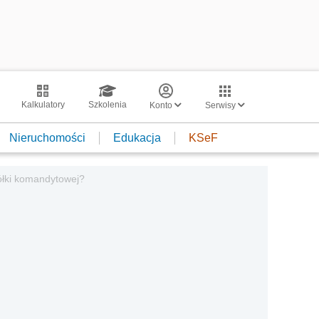
Kalkulatory
Szkolenia
Konto
Serwisy
Nieruchomości
Edukacja
KSeF
ółki komandytowej?