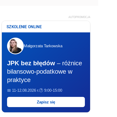
AUTOPROMOCJA
SZKOLENIE ONLINE
Małgorzata Tarkowska
JPK bez błędów
– różnice
bilansowo-podatkowe w
praktyce
📅 11-12.08.2026 r.
🕐 9:00-15:00
Zapisz się