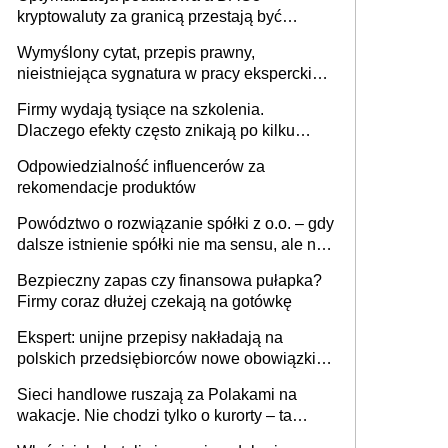
kryptowaluty za granicą przestają być
niewidoczne. I co dalej?
Wymyślony cytat, przepis prawny,
nieistniejąca sygnatura w pracy eksperckiej -
sam zakup ChatGPT to nie wdrożenie AI w
Firmy wydają tysiące na szkolenia.
firmie
Dlaczego efekty często znikają po kilku
tygodniach?
Odpowiedzialność influencerów za
rekomendacje produktów
Powództwo o rozwiązanie spółki z o.o. – gdy
dalsze istnienie spółki nie ma sensu, ale nie
wszyscy wspólnicy są tego zdania
Bezpieczny zapas czy finansowa pułapka?
Firmy coraz dłużej czekają na gotówkę
Ekspert: unijne przepisy nakładają na
polskich przedsiębiorców nowe obowiązki w
zakresie opakowań
Sieci handlowe ruszają za Polakami na
wakacje. Nie chodzi tylko o kurorty – ta
walka o portfele klientów dzieje się także