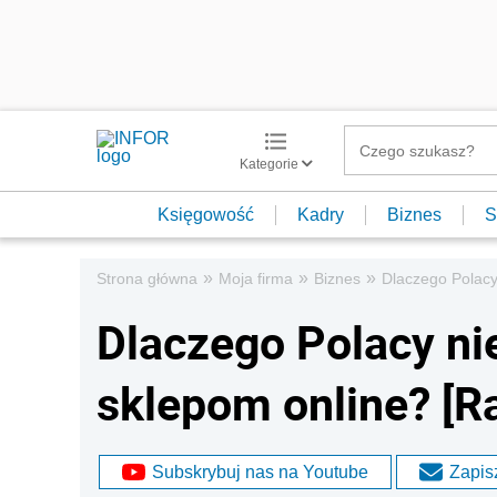
Kategorie
Księgowość
Kadry
Biznes
S
»
»
»
Strona główna
Moja firma
Biznes
Dlaczego Polacy
Dlaczego Polacy ni
sklepom online? [R
Subskrybuj nas na Youtube
Zapisz