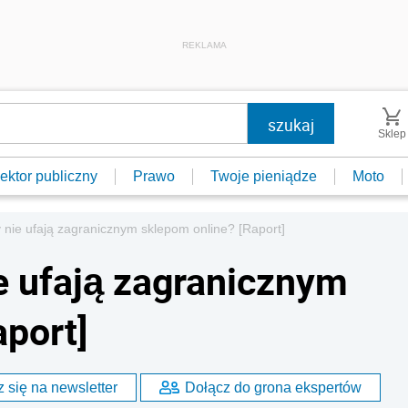
REKLAMA
Sklep
ektor publiczny
Prawo
Twoje pieniądze
Moto
 nie ufają zagranicznym sklepom online? [Raport]
e ufają zagranicznym
aport]
 się na newsletter
Dołącz do grona ekspertów