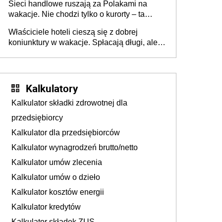
Sieci handlowe ruszają za Polakami na
wakacje. Nie chodzi tylko o kurorty – ta
walka o portfele klientów dzieje się także
Właściciele hoteli cieszą się z dobrej
tam, gdzie wielu spędzi urlop po cichu
koniunktury w wakacje. Spłacają długi, ale
już martwią się, co będzie jesienią
Kalkulatory
Kalkulator składki zdrowotnej dla
przedsiębiorcy
Kalkulator dla przedsiębiorców
Kalkulator wynagrodzeń brutto/netto
Kalkulator umów zlecenia
Kalkulator umów o dzieło
Kalkulator kosztów energii
Kalkulator kredytów
Kalkulator składek ZUS