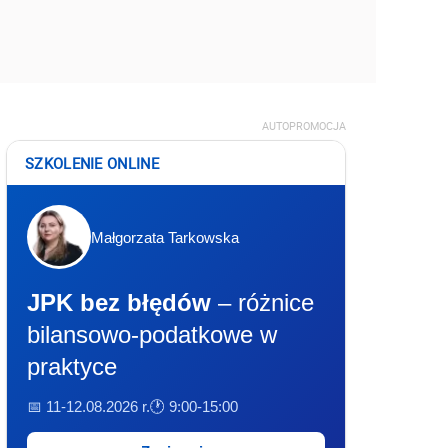
AUTOPROMOCJA
SZKOLENIE ONLINE
Małgorzata Tarkowska
JPK bez błędów
– różnice
bilansowo-podatkowe w
praktyce
📅 11-12.08.2026 r.
🕐 9:00-15:00