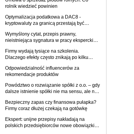
rolnik wiedzieć powinien
Optymalizacja podatkowa a DAC8 -
kryptowaluty za granicą przestają być
niewidoczne. I co dalej?
Wymyślony cytat, przepis prawny,
nieistniejąca sygnatura w pracy eksperckiej -
sam zakup ChatGPT to nie wdrożenie AI w
Firmy wydają tysiące na szkolenia.
firmie
Dlaczego efekty często znikają po kilku
tygodniach?
Odpowiedzialność influencerów za
rekomendacje produktów
Powództwo o rozwiązanie spółki z o.o. – gdy
dalsze istnienie spółki nie ma sensu, ale nie
wszyscy wspólnicy są tego zdania
Bezpieczny zapas czy finansowa pułapka?
Firmy coraz dłużej czekają na gotówkę
Ekspert: unijne przepisy nakładają na
polskich przedsiębiorców nowe obowiązki w
zakresie opakowań