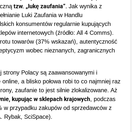
tzw. „lukę zaufania”.
iczną
Jak wynika z
ełnianie Luki Zaufania w Handlu
olskich konsumentów regularnie kupujących
lepów internetowych (źródło: All 4 Comms).
rotu towarów (37% wskazań), autentyczność
sceptycyzm wobec nieznanych, zagranicznych
ej strony Polacy są zaawansowanymi i
line, a blisko połowa robi to co najmniej raz
rony, zaufanie to jest silnie zlokalizowane. Aż
wnie, kupując w sklepach krajowych
, podczas
8% w przypadku zakupów od sprzedawców z
 A. Rybak, SciSpace).