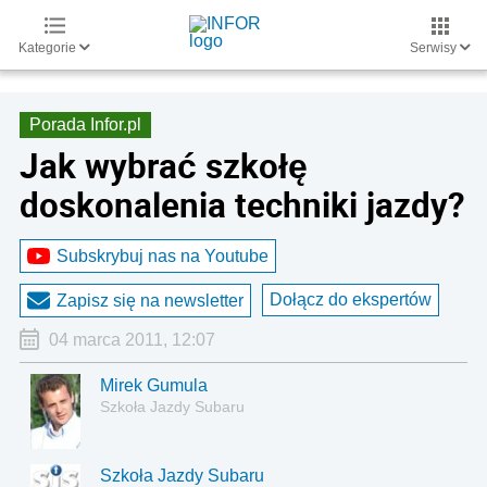
Kategorie
Serwisy
Porada Infor.pl
Jak wybrać szkołę
doskonalenia techniki jazdy?
Subskrybuj nas na Youtube
Dołącz do ekspertów
Zapisz się na newsletter
04 marca 2011, 12:07
Mirek Gumula
Szkoła Jazdy Subaru
Szkoła Jazdy Subaru