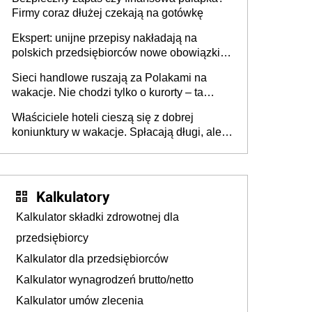
Firmy coraz dłużej czekają na gotówkę
Ekspert: unijne przepisy nakładają na
polskich przedsiębiorców nowe obowiązki w
zakresie opakowań
Sieci handlowe ruszają za Polakami na
wakacje. Nie chodzi tylko o kurorty – ta
walka o portfele klientów dzieje się także
Właściciele hoteli cieszą się z dobrej
tam, gdzie wielu spędzi urlop po cichu
koniunktury w wakacje. Spłacają długi, ale
już martwią się, co będzie jesienią
Kalkulatory
Kalkulator składki zdrowotnej dla
przedsiębiorcy
Kalkulator dla przedsiębiorców
Kalkulator wynagrodzeń brutto/netto
Kalkulator umów zlecenia