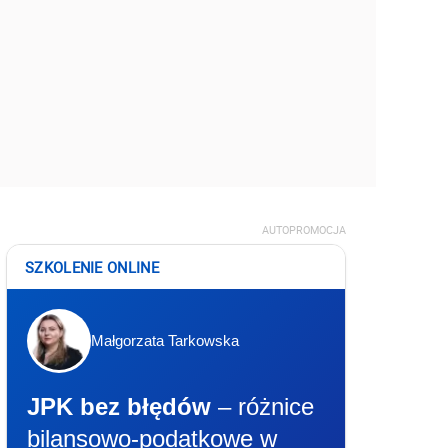
AUTOPROMOCJA
SZKOLENIE ONLINE
Małgorzata Tarkowska
JPK bez błędów
– różnice
bilansowo-podatkowe w