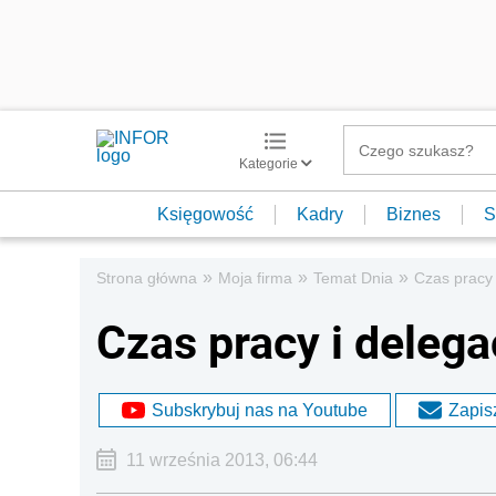
Kategorie
Księgowość
Kadry
Biznes
S
»
»
»
Strona główna
Moja firma
Temat Dnia
Czas pracy 
Czas pracy i deleg
Subskrybuj nas na Youtube
Zapisz
11 września 2013, 06:44