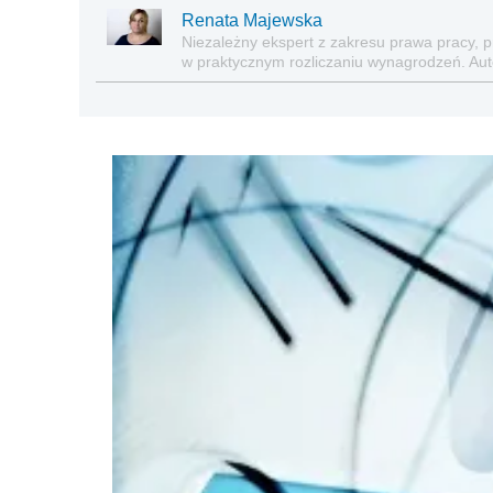
Renata Majewska
Niezależny ekspert z zakresu prawa pracy, 
w praktycznym rozliczaniu wynagrodzeń. Au
stosowania prawa pracy i ubezpieczeń społe
Prawa Pracy i Ubezpieczeń, Dzienniku Gaze