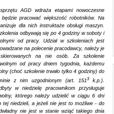
o sprzętu AGD wdraża etapami nowoczesne
h będzie pracować większość robotników. Na
anizuje dla nich instruktaże obsługi maszyn.
zkolenia odbywają się po 4 godziny w soboty i
wolnymi od pracy. Udział w szkoleniach jest
rowadzane na polecenie pracodawcy, należy je
skierowanych na nie osób. Za szkolenie
. wolnym od pracy dniem tygodnia, każdemu
lny (choć szkolenie trwało tylko 4 godziny) do
3
rminie z nim uzgodnionym (art. 151
k.p.).
byty w niedzielę pracownikom przysługuje
olny, którego należy udzielić w ciągu 6 dni
j niedzieli, a jeżeli nie jest to możliwe - do
władny nie jest w stanie wziąć takiego dnia