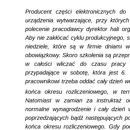
Producent części elektronicznych d
urządzenia wytwarzające, przy któryc
polecenie pracodawcy dyrektor hali org
Aby nie zakłócać cyklu produkcyjnego, s
niedziele, które są w firmie dniami 
obowiązkowy. Skoro szkolenia są przep
w całości wliczać do czasu pracy 
przypadające w sobotę, która jest 6
pracownikowi trzeba oddać cały dzień wo
końca okresu rozliczeniowego, w te
Natomiast w zamian za instruktaż od
normalne wynagrodzenie i cały dzień w
poprzedzających bądź następujących po te
końca okresu rozliczeniowego. Gdy pod