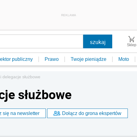
REKLAMA
Sklep
ektor publiczny
Prawo
Twoje pieniądze
Moto
i delegacje służbowe
acje służbowe
 się na newsletter
Dołącz do grona ekspertów