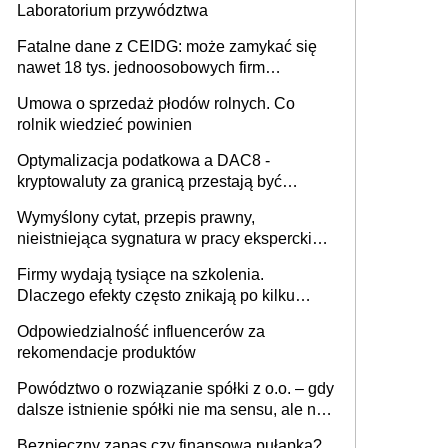
Laboratorium przywództwa
Fatalne dane z CEIDG: może zamykać się
nawet 18 tys. jednoosobowych firm
miesięcznie
Umowa o sprzedaż płodów rolnych. Co
rolnik wiedzieć powinien
Optymalizacja podatkowa a DAC8 -
kryptowaluty za granicą przestają być
niewidoczne. I co dalej?
Wymyślony cytat, przepis prawny,
nieistniejąca sygnatura w pracy eksperckiej -
sam zakup ChatGPT to nie wdrożenie AI w
Firmy wydają tysiące na szkolenia.
firmie
Dlaczego efekty często znikają po kilku
tygodniach?
Odpowiedzialność influencerów za
rekomendacje produktów
Powództwo o rozwiązanie spółki z o.o. – gdy
dalsze istnienie spółki nie ma sensu, ale nie
wszyscy wspólnicy są tego zdania
Bezpieczny zapas czy finansowa pułapka?